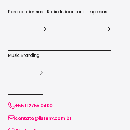
Para varejo em geral
Para supermercados
Para academias
Rádio Indoor para empresas
Para academias
Rádio Indoor para empresas
Music Branding
Music Branding
+55 11 2755 0400
contato@listenx.com.br