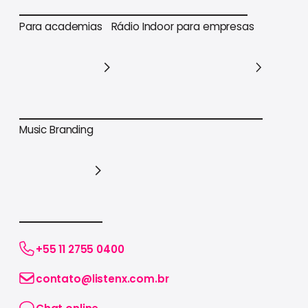
Para varejo em geral
Para supermercados
Para academias
Rádio Indoor para empresas
Para academias
Rádio Indoor para empresas
Music Branding
Music Branding
+55 11 2755 0400
contato@listenx.com.br