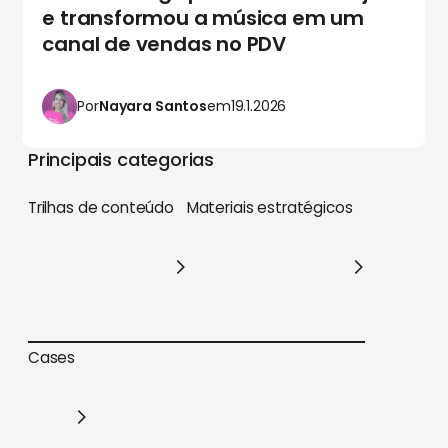
e transformou a música em um
canal de vendas no PDV
Por
Nayara Santos
em
19.1.2026
Principais categorias
Trilhas de conteúdo
Materiais estratégicos
Trilhas de conteúdo
Materiais estratégicos
Cases