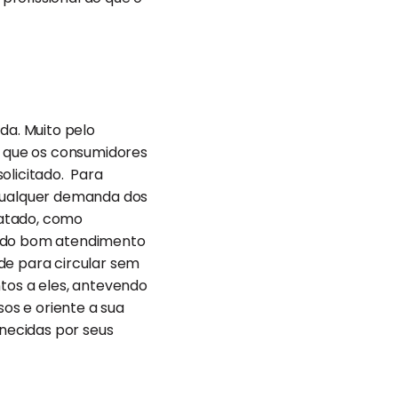
da. Muito pelo
 O que os consumidores
olicitado. Para
 qualquer demanda dos
ratado, como
s do bom atendimento
de para circular sem
os a eles, antevendo
os e oriente a sua
necidas por seus