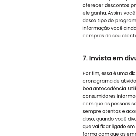
oferecer descontos pr
ele ganha. Assim, voc
desse tipo de program
informação você ainda 
compras do seu client
7. Invista em di
Por fim, essa é uma d
cronograma de ativida
boa antecedência. Util
consumidores informad
com que as pessoas se
sempre atentas e ac
disso, quando você div
que vai ficar ligado e
forma com que as empr