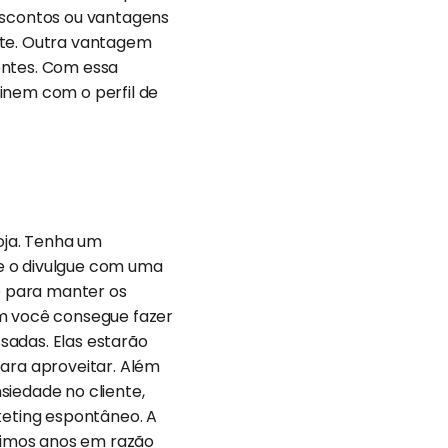
descontos ou vantagens
nte. Outra vantagem
entes. Com essa
inem com o perfil de
oja. Tenha um
e o divulgue com uma
e para manter os
im você consegue fazer
sadas. Elas estarão
ara aproveitar. Além
siedade no cliente,
keting espontâneo. A
timos anos em razão