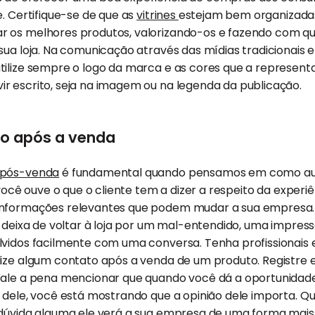
e. Certifique-se de que as
vitrines
estejam bem organizadas
 os melhores produtos, valorizando-os e fazendo com que
sua loja. Na comunicação através das mídias tradicionais e 
tilize sempre o logo da marca e as cores que a represent
r escrito, seja na imagem ou na legenda da publicação.
to após a venda
pós-venda
é fundamental quando pensamos em como a
 você ouve o que o cliente tem a dizer a respeito da exper
informações relevantes que podem mudar a sua empresa. 
e deixa de voltar à loja por um mal-entendido, uma impre
lvidos facilmente com uma conversa. Tenha profissionais 
ize algum contato após a venda de um produto. Registre e
Vale a pena mencionar que quando você dá a oportunidade
 dele, você está mostrando que a opinião dele importa. Qu
 dúvida alguma ele verá a sua empresa de uma forma mais 