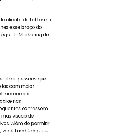
o cliente de tal forma
lhes esse braço do
égia de Marketing de
 e
atrair pessoas
que
delas com maior
iel merece ser
caixe nas
frequentes expressem
rmas visuais de
tivos. Além de permitir
ma, você também pode