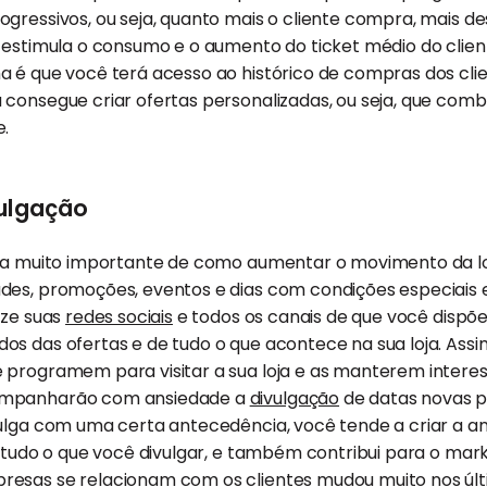
ogressivos, ou seja, quanto mais o cliente compra, mais 
ê estimula o consumo e o aumento do ticket médio do clie
a é que você terá acesso ao histórico de compras dos cli
consegue criar ofertas personalizadas, ou seja, que comb
e.
vulgação
ica muito importante de como aumentar o movimento da l
des, promoções, eventos e dias com condições especiais 
ize suas
redes sociais
e todos os canais de que você dispõ
os das ofertas e de tudo o que acontece na sua loja. Ass
 programem para visitar a sua loja e as manterem interes
ompanharão com ansiedade a
divulgação
de datas novas p
ulga com uma certa antecedência, você tende a criar a an
m tudo o que você divulgar, e também contribui para o mar
esas se relacionam com os clientes mudou muito nos úl