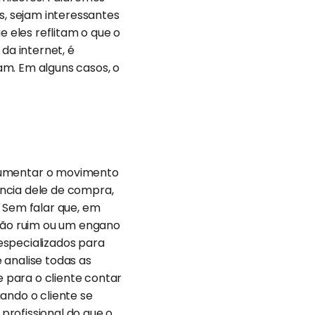
, sejam interessantes
 eles reflitam o que o
da internet, é
am. Em alguns casos, o
umentar o movimento
iência dele de compra,
Sem falar que, em
ssão ruim ou um engano
especializados para
 analise todas as
 para o cliente contar
ando o cliente se
profissional do que o