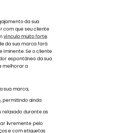
gajamento da sua
r com que seu cliente
um
vínculo muito forte
.
de da sua marca fará
iminente. Se o cliente
gador espontâneo da sua
a melhorar a
 a sua marca,
, permitindo ainda
s relaxado durante as
lar livremente pelo
eços e com etiquetas