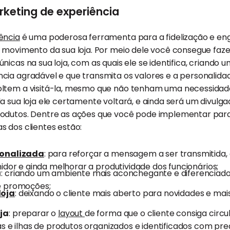
arketing de experiência
ência
é uma poderosa ferramenta para a fidelização e en
 movimento da sua loja. Por meio dele você consegue faze
nicas na sua loja, com as quais ele se identifica, criando 
cia agradável e que transmita os valores e a personalida
ltem a visitá-la, mesmo que não tenham uma necessidade 
a sua loja ele certamente voltará, e ainda será um divul
odutos. Dentre as ações que você pode implementar par
 dos clientes estão:
sonalizada
: para reforçar a mensagem a ser transmitida,
idor e ainda melhorar a produtividade dos funcionários;
a
: criando um ambiente mais aconchegante e diferenciado
e promoções;
loja
: deixando o cliente mais aberto para novidades e mai
ja
: preparar o
layout
de forma que o cliente consiga circu
as e ilhas de produtos organizados e identificados com pr