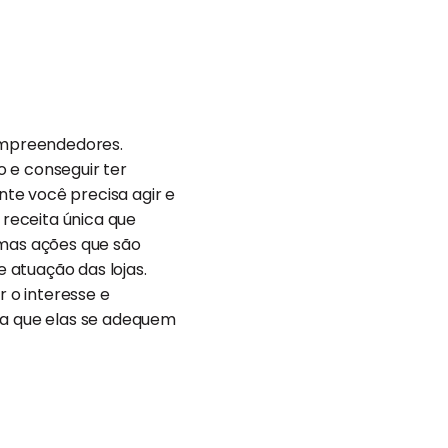
empreendedores.
 e conseguir ter
ente você precisa agir e
receita única que
umas ações que são
 atuação das lojas.
 o interesse e
ara que elas se adequem