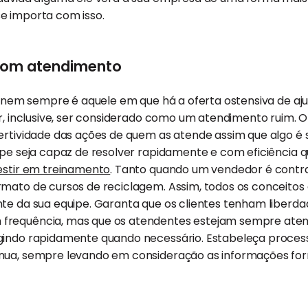
e importa com isso.
 bom atendimento
nem sempre é aquele em que há a oferta ostensiva de aju
er, inclusive, ser considerado como um atendimento ruim.
ertividade das ações de quem as atende assim que algo é s
uipe seja capaz de resolver rapidamente e com eficiência
estir em treinamento
. Tanto quando um vendedor é cont
rmato de cursos de reciclagem. Assim, todos os conceito
te da sua equipe. Garanta que os clientes tenham liberda
frequência, mas que os atendentes estejam sempre atent
gindo rapidamente quando necessário. Estabeleça process
nua, sempre levando em consideração as informações for