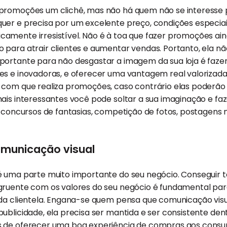
promoções um clichê, mas não há quem não se interesse po
uer e precisa por um excelente preço, condições especiai
amente irresistível. Não é à toa que fazer promoções ai
para atrair clientes e aumentar vendas. Portanto, ela nã
portante para não desgastar a imagem da sua loja é faz
s e inovadoras, e oferecer uma vantagem real valorizada 
 com que realiza promoções, caso contrário elas poderão 
ais interessantes você pode soltar a sua imaginação e fa
 concursos de fantasias, competição de fotos, postagens n
comunicação visual
é uma parte muito importante do seu negócio. Conseguir 
gruente com os valores do seu negócio é fundamental par
 da clientela. Engana-se quem pensa que comunicação visu
blicidade, ela precisa ser mantida e ser consistente dentro
s de oferecer uma boa experiência de compras aos consu