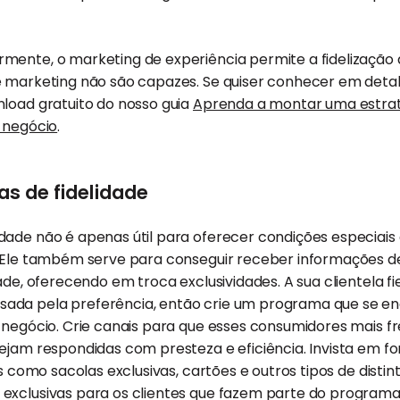
ente, o marketing de experiência permite a fidelização d
e marketing não são capazes. Se quiser conhecer em deta
load gratuito do nosso guia
Aprenda a montar uma estrat
u negócio
.
as de fidelidade
dade não é apenas útil para oferecer condições especiais
. Ele também serve para conseguir receber informações 
ade, oferecendo em troca exclusividades. A sua clientela f
da pela preferência, então crie um programa que se en
u negócio. Crie canais para que esses consumidores mais 
ejam respondidas com presteza e eficiência. Invista em fo
es como sacolas exclusivas, cartões e outros tipos de distin
exclusivas para os clientes que fazem parte do progra