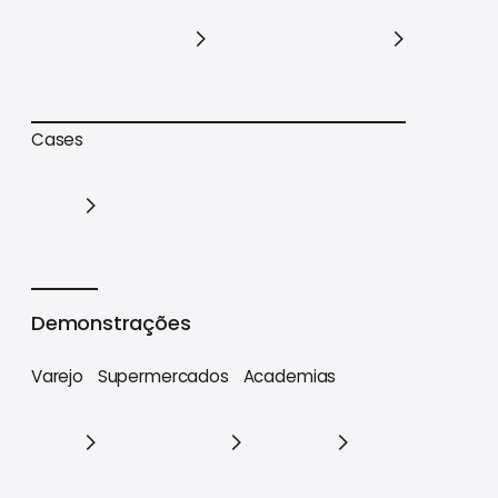
Trilhas de conteúdo
Materiais estratégicos
Cases
Cases
Demonstrações
Varejo
Supermercados
Academias