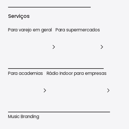
Varejo
Supermercados
Academias
Serviços
Para varejo em geral
Para supermercados
Para varejo em geral
Para supermercados
Para academias
Rádio Indoor para empresas
Para academias
Rádio Indoor para empresas
Music Branding