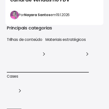
Por
Nayara Santos
em
19.1.2026
Principais categorias
Trilhas de conteúdo
Materiais estratégicos
Trilhas de conteúdo
Materiais estratégicos
Cases