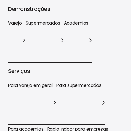
Cases
Demonstrações
Varejo
Supermercados
Academias
Varejo
Supermercados
Academias
Serviços
Para varejo em geral
Para supermercados
Para varejo em geral
Para supermercados
Para academias
Rádio Indoor para empresas