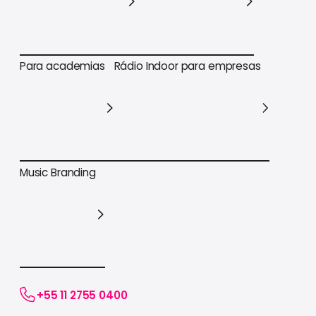
Para varejo em geral
Para supermercados
Para academias
Rádio Indoor para empresas
Para academias
Rádio Indoor para empresas
Music Branding
Music Branding
+55 11 2755 0400