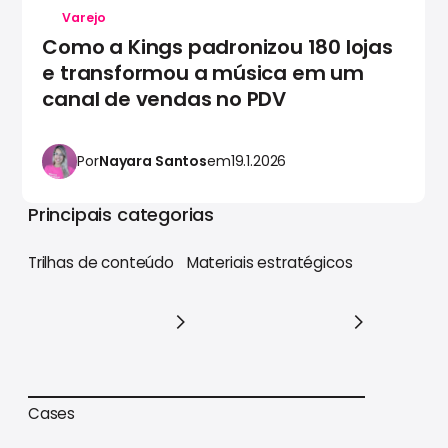
Varejo
Como a Kings padronizou 180 lojas
e transformou a música em um
canal de vendas no PDV
Por
Nayara Santos
em
19.1.2026
Principais categorias
Trilhas de conteúdo
Materiais estratégicos
Trilhas de conteúdo
Materiais estratégicos
Cases