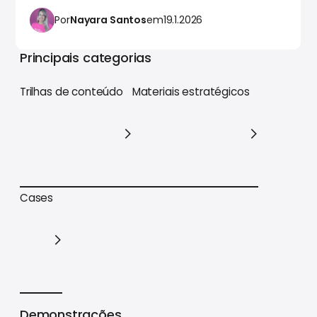
Por
Nayara Santos
em
19.1.2026
Principais categorias
Trilhas de conteúdo
Materiais estratégicos
Trilhas de conteúdo
Materiais estratégicos
Cases
Cases
Demonstrações