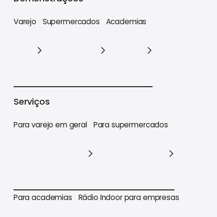
Varejo
Supermercados
Academias
Varejo
Supermercados
Academias
Serviços
Para varejo em geral
Para supermercados
Para varejo em geral
Para supermercados
Para academias
Rádio Indoor para empresas