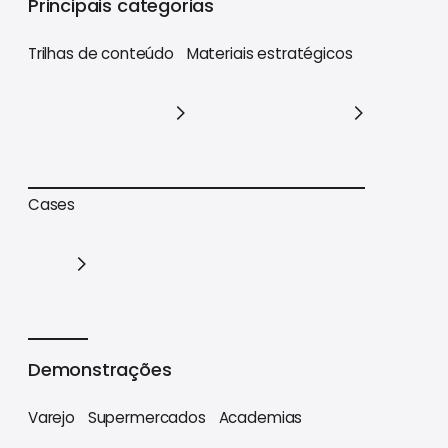
Principais categorias
Trilhas de conteúdo
Materiais estratégicos
Trilhas de conteúdo
Materiais estratégicos
Cases
Cases
Demonstrações
Varejo
Supermercados
Academias