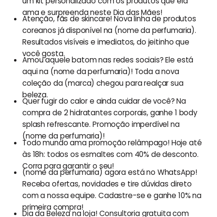
um kit personalizado com os produtos que ela
ama e surpreenda neste Dia das Mães!
Atenção, fãs de skincare! Nova linha de produtos
coreanos já disponível na (nome da perfumaria).
Resultados visíveis e imediatos, do jeitinho que
você gosta.
Amou aquele batom nas redes sociais? Ele está
aqui na (nome da perfumaria)! Toda a nova
coleção da (marca) chegou para realçar sua
beleza.
Quer fugir do calor e ainda cuidar de você? Na
compra de 2 hidratantes corporais, ganhe 1 body
splash refrescante. Promoção imperdível na
(nome da perfumaria)!
Todo mundo ama promoção relâmpago! Hoje até
às 18h: todos os esmaltes com 40% de desconto.
Corra para garantir o seu!
(nome da perfumaria) agora está no WhatsApp!
Receba ofertas, novidades e tire dúvidas direto
com a nossa equipe. Cadastre-se e ganhe 10% na
primeira compra!
Dia da Beleza na loja! Consultoria gratuita com