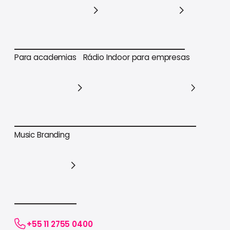
Para varejo em geral
Para supermercados
Para academias
Rádio Indoor para empresas
Para academias
Rádio Indoor para empresas
Music Branding
Music Branding
+55 11 2755 0400