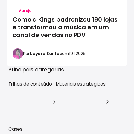
Varejo
Como a Kings padronizou 180 lojas
e transformou a música em um
canal de vendas no PDV
Por
Nayara Santos
em
19.1.2026
Principais categorias
Trilhas de conteúdo
Materiais estratégicos
Trilhas de conteúdo
Materiais estratégicos
Cases