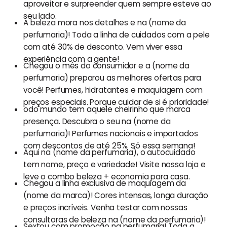
aproveitar e surpreender quem sempre esteve ao
seu lado.
A beleza mora nos detalhes e na (nome da
perfumaria)! Toda a linha de cuidados com a pele
com até 30% de desconto. Vem viver essa
experiência com a gente!
Chegou o mês do consumidor e a (nome da
perfumaria) preparou as melhores ofertas para
você! Perfumes, hidratantes e maquiagem com
preços especiais. Porque cuidar de si é prioridade!
odo mundo tem aquele cheirinho que marca
presença. Descubra o seu na (nome da
perfumaria)! Perfumes nacionais e importados
com descontos de até 25%. Só essa semana!
Aqui na (nome da perfumaria), o autocuidado
tem nome, preço e variedade! Visite nossa loja e
leve o combo beleza + economia para casa.
Chegou a linha exclusiva de maquiagem da
(nome da marca)! Cores intensas, longa duração
e preços incríveis. Venha testar com nossas
consultoras de beleza na (nome da perfumaria)!
Sextou com promoção na perfumaria! Toda a