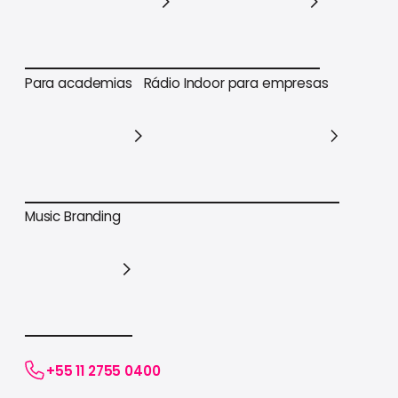
Para varejo em geral
Para supermercados
Para academias
Rádio Indoor para empresas
Para academias
Rádio Indoor para empresas
Music Branding
Music Branding
+55 11 2755 0400