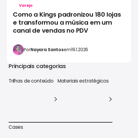
Varejo
Como a Kings padronizou 180 lojas
e transformou a música em um
canal de vendas no PDV
Por
Nayara Santos
em
19.1.2026
Principais categorias
Trilhas de conteúdo
Materiais estratégicos
Trilhas de conteúdo
Materiais estratégicos
Cases