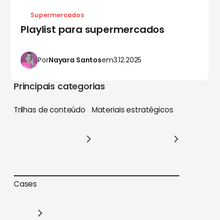
Supermercados
Playlist para supermercados
Por
Nayara Santos
em
3.12.2025
Principais categorias
Trilhas de conteúdo
Materiais estratégicos
Trilhas de conteúdo
Materiais estratégicos
Cases