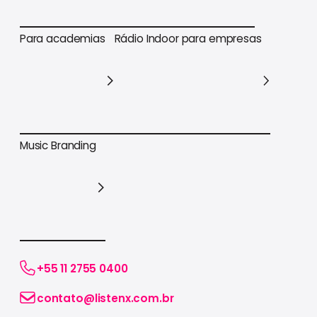
Para varejo em geral
Para supermercados
Para academias
Rádio Indoor para empresas
Para academias
Rádio Indoor para empresas
Music Branding
Music Branding
+55 11 2755 0400
contato@listenx.com.br