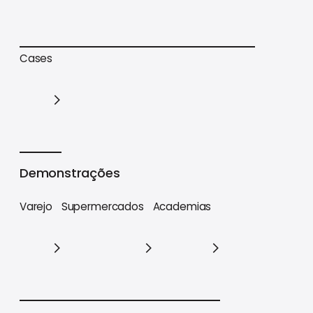
Trilhas de conteúdo
Materiais estratégicos
Cases
Cases
Demonstrações
Varejo
Supermercados
Academias
Varejo
Supermercados
Academias