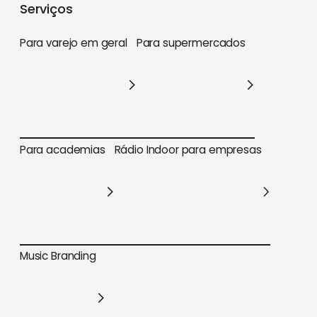
Serviços
Para varejo em geral
Para supermercados
Para varejo em geral
Para supermercados
Para academias
Rádio Indoor para empresas
Para academias
Rádio Indoor para empresas
Music Branding