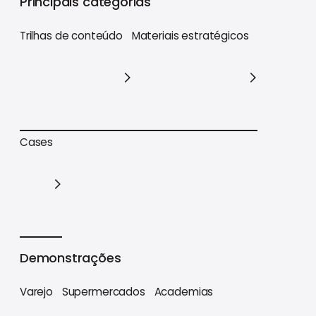
Principais categorias
Trilhas de conteúdo
Materiais estratégicos
Trilhas de conteúdo
Materiais estratégicos
Cases
Cases
Demonstrações
Varejo
Supermercados
Academias