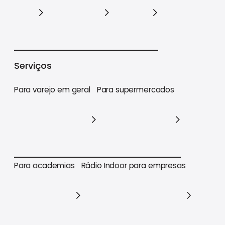
Varejo
Supermercados
Academias
Serviços
Para varejo em geral
Para supermercados
Para varejo em geral
Para supermercados
Para academias
Rádio Indoor para empresas