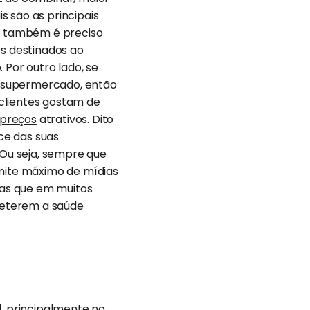
s são as principais
o, também é preciso
os destinados ao
 Por outro lado, se
o supermercado, então
s clientes gostam de
preços
atrativos. Dito
nce das suas
 Ou seja, sempre que
imite máximo de mídias
nas que em muitos
meterem a saúde
l, principalmente no