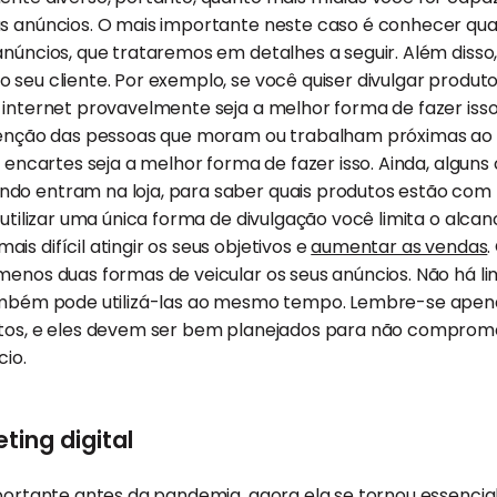
s anúncios. O mais importante neste caso é conhecer quai
anúncios, que trataremos em detalhes a seguir. Além diss
 seu cliente. Por exemplo, se você quiser divulgar produt
 internet provavelmente seja a melhor forma de fazer isso.
atenção das pessoas que moram ou trabalham próximas a
e encartes seja a melhor forma de fazer isso. Ainda, algun
do entram na loja, para saber quais produtos estão com
 utilizar uma única forma de divulgação você limita o alca
s difícil atingir os seus objetivos e
aumentar as vendas
.
menos duas formas de veicular os seus anúncios. Não há l
também pode utilizá-las ao mesmo tempo. Lembre-se ape
stos, e eles devem ser bem planejados para não compro
cio.
ting digital
mportante antes da pandemia, agora ela se tornou essencia