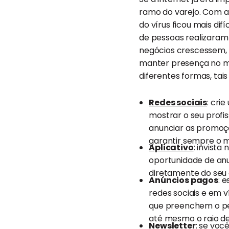
ramo do varejo. Com a
do vírus ficou mais dif
de pessoas realizaram
negócios crescessem,
manter presença no mu
diferentes formas, tai
Redes sociais
: cri
mostrar o seu profi
anunciar as promoç
garantir sempre o m
Aplicativo
: invista
oportunidade de anu
diretamente do seu c
Anúncios pagos
: 
redes sociais e em v
que preenchem o per
até mesmo o raio de
Newsletter
: se voc