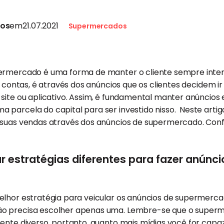
tos
em
21.07.2021
Supermercados
ermercado é uma forma de manter o cliente sempre inte
e contas, é através dos anúncios que os clientes decidem ir o
site ou aplicativo. Assim, é fundamental manter anúncios 
parcela do capital para ser investido nisso. Neste artig
 suas vendas através dos anúncios de supermercado. Conf
 estratégias diferentes para fazer anúnci
elhor estratégia para veicular os anúncios de supermerca
o precisa escolher apenas uma. Lembre-se que o super
ente diverso, portanto, quanto mais mídias você for capa