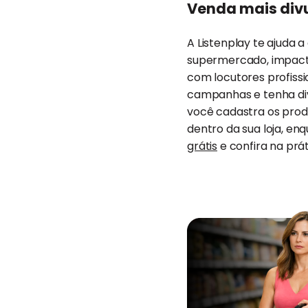
Venda mais div
A Listenplay te ajuda 
supermercado, impact
com locutores profissio
campanhas e tenha div
você cadastra os produ
dentro da sua loja, en
grátis
e confira na pr