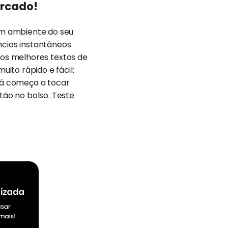
ercado!
som ambiente do seu
cios instantâneos
ar os melhores textos de
ito rápido e fácil:
 já começa a tocar
rtão no bolso.
Teste