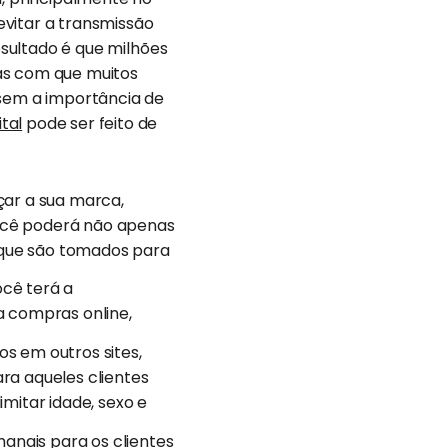
evitar a transmissão
esultado é que milhões
nas com que muitos
sem a importância de
tal
pode ser feito de
rçar a sua marca,
você poderá não apenas
que são tomados para
ocê terá a
a compras online,
s em outros sites,
ara aqueles clientes
mitar idade, sexo e
manais para os clientes