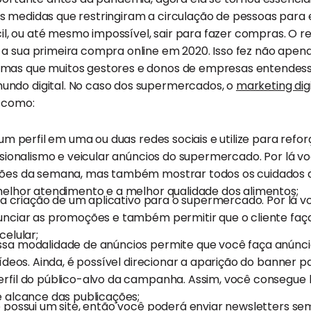
s medidas que restringiram a circulação de pessoas para 
ícil, ou até mesmo impossível, sair para fazer compras. O r
 a sua primeira compra online em 2020. Isso fez não ape
 mas que muitos gestores e donos de empresas entendes
ndo digital. No caso dos supermercados, o
marketing digi
s como:
e um perfil em uma ou duas redes sociais e utilize para refo
ssionalismo e veicular anúncios do supermercado. Por lá 
ões da semana, mas também mostrar todos os cuidados 
elhor atendimento e a melhor qualidade dos alimentos;
 na criação de um aplicativo para o supermercado. Por lá v
nciar as promoções e também permitir que o cliente faç
elular;
essa modalidade de anúncios permite que você faça anúncio
ídeos. Ainda, é possível direcionar a aparição do banner p
fil do público-alvo da campanha. Assim, você consegue li
 alcance das publicações;
ê possui um site, então você poderá enviar newsletters se