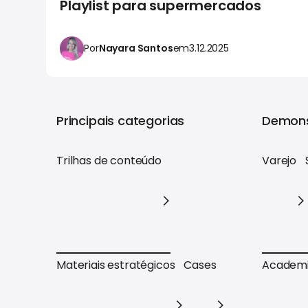
Playlist para supermercados
Por
Nayara Santos
em
3.12.2025
Principais categorias
Demons
Trilhas de conteúdo
Varejo
Trilhas de conteúdo
Varejo
Materiais estratégicos
Cases
Academ