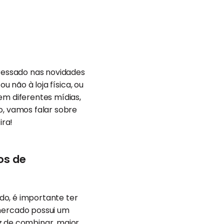
ressado nas novidades
u não à loja física, ou
em diferentes mídias,
o, vamos falar sobre
ira!
os de
do, é importante ter
mercado possui um
z de combinar, maior