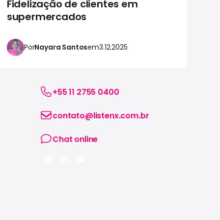
Fidelização de clientes em
C
supermercados
s
Por
Nayara Santos
em
3.12.2025
+55 11 2755 0400
contato@listenx.com.br
Chat online