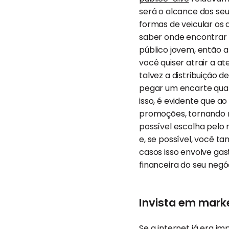
será o alcance dos seu
formas de veicular os 
saber onde encontrar o
público jovem, então a
você quiser atrair a 
talvez a distribuição d
pegar um encarte quan
isso, é evidente que ao
promoções, tornando mai
possível escolha pelo 
e, se possível, você 
casos isso envolve ga
financeira do seu negó
Invista em marke
Se a internet já era i