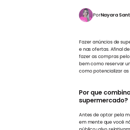
Por
Nayara San
Fazer anúncios de sup
e nas ofertas. Afinal d
fazer as compras pelo 
bem como reservar uma 
como potencializar as
Por que combinar
supermercado?
Antes de optar pela m
em mente que você nã
público-alvo
relativam