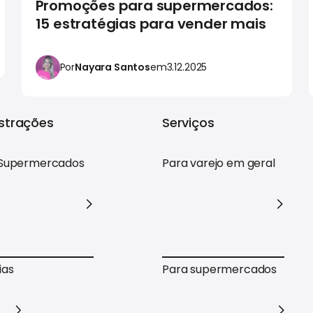
Promoções para supermercados:
15 estratégias para vender mais
Por
Nayara Santos
em
3.12.2025
trações
Serviços
Supermercados
Para varejo em geral
Supermercados
Para varejo em geral
ias
Para supermercados