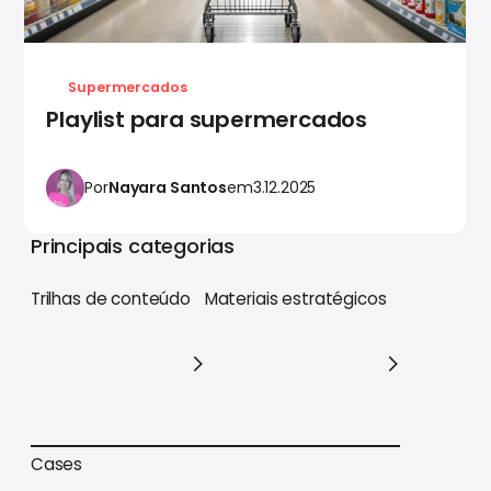
Supermercados
Playlist para supermercados
Por
Nayara Santos
em
3.12.2025
Principais categorias
Trilhas de conteúdo
Materiais estratégicos
Trilhas de conteúdo
Materiais estratégicos
Cases