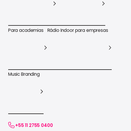
Para varejo em geral
Para supermercados
Para academias
Rádio Indoor para empresas
Para academias
Rádio Indoor para empresas
Music Branding
Music Branding
+55 11 2755 0400