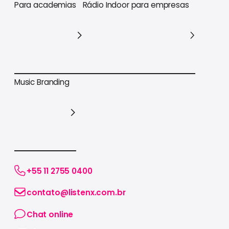
Para varejo em geral
Para supermercados
Para academias
Rádio Indoor para empresas
Para academias
Rádio Indoor para empresas
Music Branding
Music Branding
+55 11 2755 0400
contato@listenx.com.br
Chat online