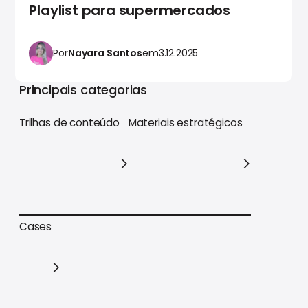
Playlist para supermercados
Por
Nayara Santos
em
3.12.2025
Principais categorias
Trilhas de conteúdo
Materiais estratégicos
Trilhas de conteúdo
Materiais estratégicos
Cases