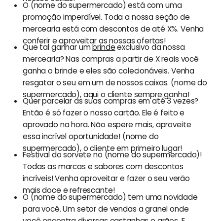
O (nome do supermercado) está com uma
promoção imperdível. Toda a nossa seção de
mercearia está com descontos de até X%. Venha
conferir e aproveitar as nossas ofertas!
Que tal ganhar um
brinde
exclusivo da nossa
mercearia? Nas compras a partir de X reais você
ganha o brinde e eles são colecionáveis. Venha
resgatar o seu em um de nossos caixas. (nome do
supermercado), aqui o cliente sempre ganha!
Quer parcelar as suas compras em até 3 vezes?
Então é só fazer o nosso cartão. Ele é feito e
aprovado na hora. Não espere mais, aproveite
essa incrível oportunidade! (nome do
supermercado), o cliente em primeiro lugar!
Festival do sorvete no (nome do supermercado)!
Todas as marcas e sabores com descontos
incríveis! Venha aproveitar e fazer o seu verão
mais doce e refrescante!
O (nome do supermercado) tem uma novidade
para você. Um setor de vendas a granel onde
você encontra diversas castanhas e grãos. E