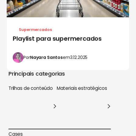
Supermercados
Playlist para supermercados
Por
Nayara Santos
em
3.12.2025
Principais categorias
Trilhas de conteúdo
Materiais estratégicos
Trilhas de conteúdo
Materiais estratégicos
Cases