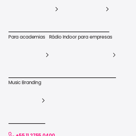
Para varejo em geral
Para supermercados
Para academias
Rádio Indoor para empresas
Para academias
Rádio Indoor para empresas
Music Branding
Music Branding
+55 11 2755 0400