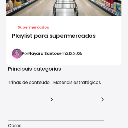
Supermercados
Playlist para supermercados
Por
Nayara Santos
em
3.12.2025
Principais categorias
Trilhas de conteúdo
Materiais estratégicos
Trilhas de conteúdo
Materiais estratégicos
Cases