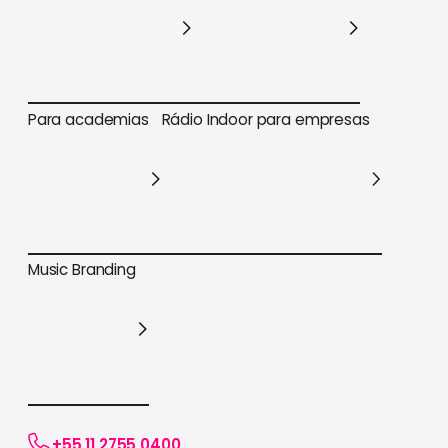
Para varejo em geral
Para supermercados
Para academias
Rádio Indoor para empresas
Para academias
Rádio Indoor para empresas
Music Branding
Music Branding
+55 11 2755 0400