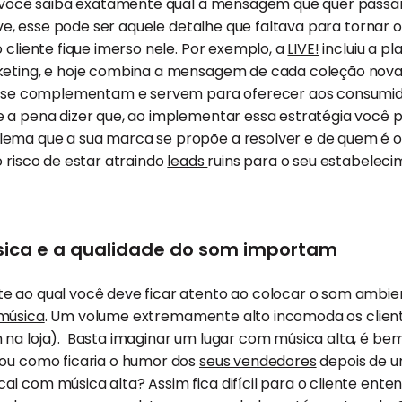
e você saiba exatamente qual a mensagem que quer passar 
sive, esse pode ser aquele detalhe que faltava para tornar 
 cliente fique imerso nele. Por exemplo, a
LIVE!
incluiu a pl
rketing, e hoje combina a mensagem de cada coleção nov
as se complementam e servem para oferecer aos consumi
e a pena dizer que, ao implementar essa estratégia você 
ema que a sua marca se propõe a resolver e de quem é o 
o risco de estar atraindo
leads
ruins para o seu estabelec
ica e a qualidade do som importam
e ao qual você deve ficar atento ao colocar o som ambie
música
. Um volume extremamente alto incomoda os client
na loja). Basta imaginar um lugar com música alta, é bem 
nou como ficaria o humor dos
seus vendedores
depois de um
l com música alta? Assim fica difícil para o cliente ente