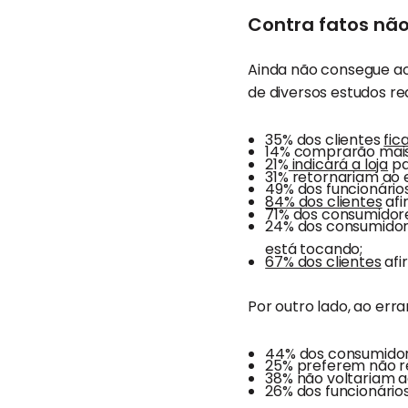
Contra fatos nã
Ainda não consegue ac
de diversos estudos re
35% dos clientes
fic
14% comprarão mais
21%
indicará a loja
pa
31% retornariam ao
49% dos funcionário
84% dos clientes
afi
71% dos consumidor
24% dos consumidor
está tocando;
67% dos clientes
afi
Por outro lado, ao erra
44% dos consumidor
25% preferem não r
38% não voltariam 
26% dos funcionário