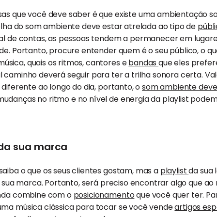
sas que você deve saber é que existe uma ambientação s
colha do som ambiente deve estar atrelada ao tipo de
públ
al de contas, as pessoas tendem a permanecer em lugare
de. Portanto, procure entender quem é o seu público, o qu
sica, quais os ritmos, cantores e
bandas
que eles prefe
 caminho deverá seguir para ter a trilha sonora certa. V
 diferente ao longo do dia, portanto, o
som ambiente deve 
danças no ritmo e no nível de energia da playlist podem s
da sua marca
saiba o que os seus clientes gostam, mas a
playlist
da sua 
 da sua marca. Portanto, será preciso encontrar algo que
ainda combine com o
posicionamento
que você quer ter. Pa
uma música clássica para tocar se você vende
artigos esp