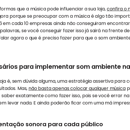
ormas que a música pode influenciar a sua loja,
confira o 
gora porque se preocupar com a música é algo tão importa
6 em cada 10 empresas ainda não conseguiram encontrar a
alavras, se você conseguir fazer isso já sairá na frente de
falar agora o que é preciso fazer para que o som ambient
ários para implementar som ambiente na 
ja é, sem dúvida alguma, uma estratégia assertiva para c
ultados. Mas,
não basta apenas colocar qualquer música
p
o saber exatamente como fazer isso, pois se você errar na
sem levar nada. E ainda poderão ficar com uma má impress
entação sonora para cada público