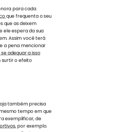
onora para cada
ico
que frequenta o seu
s que as deixem
e ele espera da sua
rem. Assim você terá
ale a pena mencionar
se adequar a isso
urtir o efeito
loja também precisa
 ao mesmo tempo em que
ra exemplificar, de
ortivos
, por exemplo.