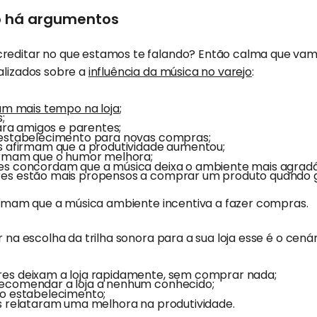
o há argumentos
reditar no que estamos te falando? Então calma que vam
alizados sobre a
influência da música no varejo
:
am mais tempo na loja
;
;
ra amigos e parentes;
 estabelecimento para novas compras;
s afirmam que a produtividade aumentou;
rmam que o humor melhora;
es concordam que a música deixa o ambiente mais agradá
es estão mais propensos a comprar um produto quando 
rmam que a música ambiente incentiva a fazer compras.
r na escolha da trilha sonora para a sua loja esse é o cená
es deixam a loja rapidamente, sem comprar nada;
ecomendar a loja a nenhum conhecido;
ao estabelecimento;
s relataram uma melhora na produtividade.