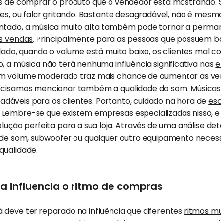
os de comprar o produto que o vendedor está mostrando. S
ases, ou falar gritando. Bastante desagradável, não é m
ntado, a música muito alta também pode tornar a permanê
s vendas
. Principalmente para as pessoas que possuem ba
 lado, quando o volume está muito baixo, os clientes mal 
, a música não terá nenhuma influência significativa nas
e
um volume moderado traz mais chance de aumentar as ve
ecisamos mencionar também a qualidade do som. Músicas
áveis para os clientes. Portanto, cuidado na hora de
esc
. Lembre-se que existem empresas especializadas nisso, 
olução perfeita para a sua loja. Através de uma análise de
s de som, subwoofer ou qualquer outro equipamento necess
qualidade.
a influencia o ritmo de compras
 deve ter reparado na influência que diferentes
ritmos mu