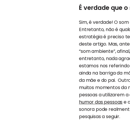
É verdade que 
Sim, é verdade! O so
Entretanto, não é qual
estratégia é preciso t
deste artigo. Mas, ant
“som ambiente”, afina
entretanto, nada agra
estamos nos referindo
ainda na barriga da m
da mãe e do pai. Outr
muitos momentos da no
pessoas a utilizarem a 
humor das pessoas
e a
sonora pode realmente 
pesquisas a seguir.