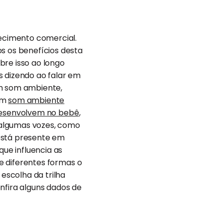
ecimento comercial.
os os benefícios desta
bre isso ao longo
s dizendo ao falar em
um som ambiente,
em
som ambiente
desenvolvem no bebê
,
 algumas vozes, como
está presente em
ue influencia as
de diferentes formas o
escolha da trilha
nfira alguns dados de