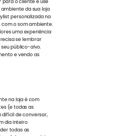
para o cliente e use
o ambiente da sua loja
aylist personalizada na
a com o som ambiente.
dores uma experiência
precisa se lembrar
seu público-alvo.
imento e vendo as
nte na loja é com
es (e todas as
difícil de conversar,
 dia inteiro
nder todas as