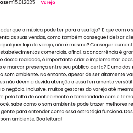
tos
em
15.01.2025
Varejo
 poder que a música pode ter para a sua loja? E que com 
ta as suas vendas, como também consegue fidelizar clie
 qualquer loja do varejo, não é mesmo? Conseguir aument
 estabelecimentos comerciais, afinal, a concorrência é g
nte dessa realidade, é importante criar e implementar boas
s e marcar presença entre seu público, certo? E uma das 
 o som ambiente. No entanto, apesar de ser altamente v
 não dêem a devida atenção a essa ferramenta versátil 
a o negócio. Inclusive, muitos gestores do varejo até mes
te pela falta de conhecimento e familiaridade com o tema
 você, sabe como o som ambiente pode trazer melhores re
 gente para entender como essa estratégia funciona. De
 som ambiente. Boa leitura!