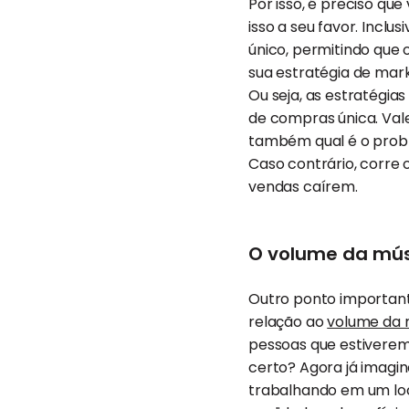
Por isso, é preciso qu
isso a seu favor. Inclu
único, permitindo que o
sua estratégia de ma
Ou seja, as estratégi
de compras única. Val
também qual é o probl
Caso contrário, corre 
vendas caírem.
O volume da mús
Outro ponto important
relação ao
volume da 
pessoas que estiverem 
certo? Agora já imagi
trabalhando em um loca