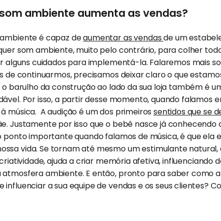
o som ambiente aumenta as vendas?
m ambiente é capaz de
aumentar as vendas
de um estabel
quer som ambiente, muito pelo contrário, para colher tod
er alguns cuidados para implementá-la. Falaremos mais so
es de continuarmos, precisamos deixar claro o que estamo
l, o barulho da construção ao lado da sua loja também é 
dável. Por isso, a partir desse momento, quando falamos 
 à música. A audição é um dos primeiros
sentidos que se 
ãe. Justamente por isso que o bebê nasce já conhecendo
o ponto importante quando falamos de música, é que ela 
ssa vida. Se tornam até mesmo um estimulante natural, q
criatividade, ajuda a criar memória afetiva, influenciando 
 atmosfera ambiente. E então, pronto para saber como a 
influenciar a sua equipe de vendas e os seus clientes? Co