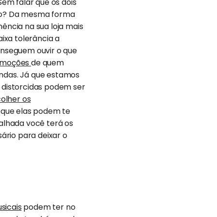
em falar que os dois
esmo? Da mesma forma
ncia na sua loja mais
ixa tolerância a
conseguem ouvir o que
moções
de quem
ndas. Já que estamos
 distorcidas podem ser
olher os
e que elas podem te
talhada você terá os
ário para deixar o
sicais
podem ter no