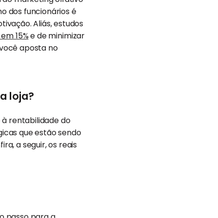
o dos funcionários é
ivação. Aliás, estudos
e em 15%
e de minimizar
 você aposta no
a loja?
 à rentabilidade do
gicas que estão sendo
a, a seguir, os reais
o passo para a