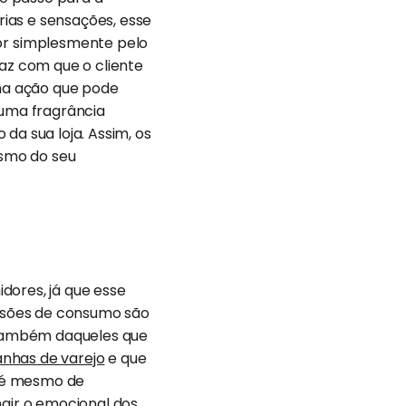
ias e sensações, esse
or simplesmente pelo
faz com que o cliente
uma ação que pode
 uma fragrância
da sua loja. Assim, os
esmo do seu
dores, já que esse
isões de consumo são
 também daqueles que
has de varejo
e que
até mesmo de
ngir o emocional dos