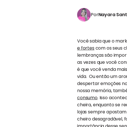
Por
Nayara San
Você sabia que o mark
e fortes
com os seus cl
lembranças são import
as vezes que você con
é que você venda mai
vida. Ou então um aro
despertar emoções nos 
nossa memória, também
consumo
. Isso acont
cheira, enquanto se re
lojas sempre apostam 
cheiro desagradável, 
importância desse sen