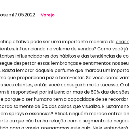
tos
em
17.05.2022
Varejo
eting olfativo pode ser uma importante maneira de
criar
ientes, influenciando no volume de vendas? Como você já 
antes influenciadores dos hábitos e das
tendências de c
segue despertar essas lembranças e sentimentos nos seus
s. Basta lembrar daquele perfume que marcou um impor
ma que proporciona paz e bem-estar. Se você, como varej
seus clientes, então você conseguirá muito sucesso. O olf
 é responsável por influenciar mais de
80% das decisõe
ece porque o ser humano tem a capacidade de se recordar 
corda somente de 5% das coisas que visualiza. É justament
em sprays e essências? Afinal, ninguém merece entrar 
forte ou que não tenha relação com o segmento do negóci
tido para o varejo, preparamos este guia. Nele, entender