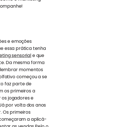
Acompanhe!
ções e emoções
ue essa prática tenha
ting sensorial
e que
nte. Da mesma forma
 relembrar momentos
olfativo começou a se
to faz parte de
 os primeiros a
 os jogadores e
Já por volta dos anos
r. Os primeiros
e começaram a aplicá-
ntar as vendas Pelo o