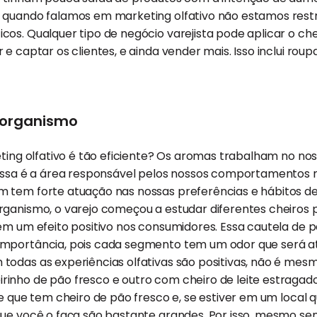
 quando falamos em marketing olfativo não estamos restr
cos. Qualquer tipo de negócio varejista pode aplicar o c
e captar os clientes, e ainda vender mais. Isso inclui roup
 organismo
eting olfativo é tão eficiente? Os aromas trabalham no no
 Essa é a área responsável pelos nossos comportamentos 
 tem forte atuação nas nossas preferências e hábitos d
rganismo, o varejo começou a estudar diferentes cheiros 
em um efeito positivo nos consumidores. Essa cautela de p
mportância, pois cada segmento tem um odor que será at
todas as experiências olfativas são positivas, não é mes
inho de pão fresco e outro com cheiro de leite estragad
le que tem cheiro de pão fresco e, se estiver em um local
que você o faça são bastante grandes. Por isso, mesmo s