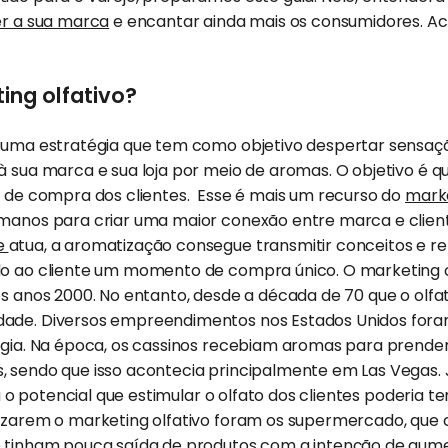
er a sua marca
e encantar ainda mais os consumidores. 
ing olfativo?
é uma estratégia que tem como objetivo despertar sensa
à sua marca e sua loja por meio de aromas. O objetivo é q
s de compra dos clientes. Esse é mais um recurso do
marke
umanos para criar uma maior conexão entre marca e clie
e
atua, a aromatização consegue transmitir conceitos e
do ao cliente um momento de compra único. O marketing 
os anos 2000. No entanto, desde a década de 70 que o olfa
ade. Diversos empreendimentos nos Estados Unidos foram
égia. Na época, os cassinos recebiam aromas para prender
, sendo que isso acontecia principalmente em Las Vegas. 
ou o potencial que estimular o olfato dos clientes poderia te
lizarem o marketing olfativo foram os supermercado, qu
e tinham pouca saída de produtos com a intenção de aume