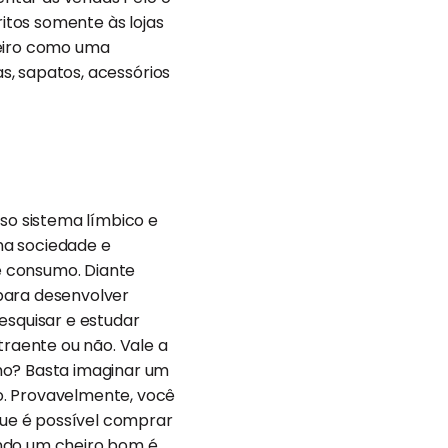
itos somente às lojas
heiro como uma
as, sapatos, acessórios
sso sistema límbico e
na sociedade e
e consumo. Diante
para desenvolver
esquisar e estudar
raente ou não. Vale a
mo? Basta imaginar um
o. Provavelmente, você
 que é possível comprar
endo um cheiro bom é