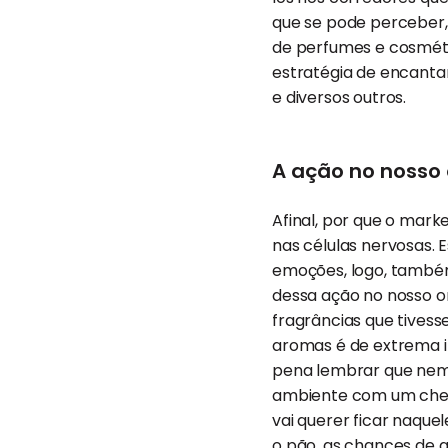
que se pode perceber,
de perfumes e cosméti
estratégia de encantar 
e diversos outros.
A ação no nosso
Afinal, por que o mark
nas células nervosas.
emoções, logo, também
dessa ação no nosso o
fragrâncias que tivess
aromas é de extrema i
pena lembrar que nem 
ambiente com um cheir
vai querer ficar naque
o pão, as chances de 