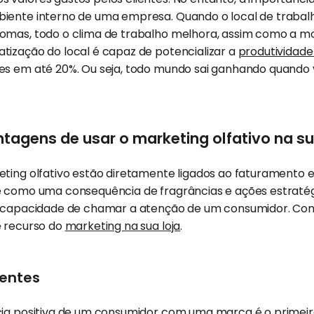
iente interno de uma empresa. Quando o local de trabalh
omas, todo o clima de trabalho melhora, assim como a mot
tização do local é capaz de potencializar a
produtividad
es em até 20%. Ou seja, todo mundo sai ganhando quando
tagens de usar o marketing olfativo na su
ting olfativo estão diretamente ligados ao faturamento e
e como uma consequência de fragrâncias e ações estraté
 capacidade de chamar a atenção de um consumidor. Confir
e recurso do
marketing na sua loja
.
ientes
cia positiva de um consumidor com uma marca é o primeir