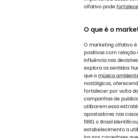
olfativo pode
fortalec
O que é o market
O marketing olfativo 
positivas com relação 
influência nas decisõe
explora os sentidos h
que a
música ambient
nostálgicos, oferecen
fortalecer por volta d
campanhas de publicid
utilizarem essa estrat
apostadores nas casas
1990, o Brasil identific
estabelecimento a uti
los nos corredores qu