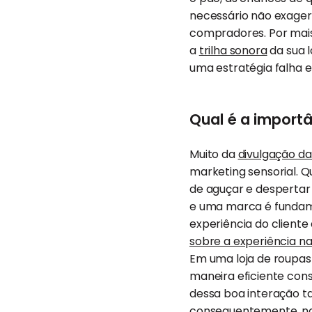
necessário não exagera
compradores. Por mais 
a
trilha sonora
da sua l
uma estratégia falha e
Qual é a importâ
Muito da
divulgação d
marketing sensorial. 
de aguçar e despertar
e uma marca é fundame
experiência do cliente
sobre a experiência n
Em uma loja de roupas
maneira eficiente con
dessa boa interação 
consequentemente, nos 