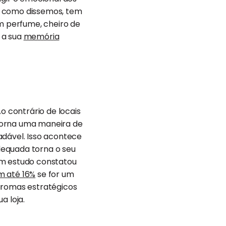
, como dissemos, tem
m perfume, cheiro de
 a sua
memória
 contrário de locais
torna uma maneira de
adável. Isso acontece
dequada torna o seu
um estudo constatou
 até 16%
se for um
s aromas estratégicos
a loja.