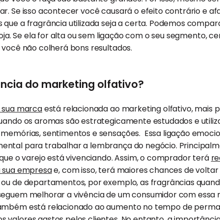
r. Se isso acontecer você causará o efeito contrário e af
que a fragrância utilizada seja a certa. Podemos compara
oja. Se ela for alta ou sem ligação com o seu segmento, 
 você não colherá bons resultados.
ncia do marketing olfativo?
a sua marca
está relacionada ao marketing olfativo, mais
Quando os aromas são estrategicamente estudados e utiliz
 memórias, sentimentos e sensações. Essa ligação emoci
ntal para trabalhar a lembrança do negócio. Principalm
 que o varejo está vivenciando. Assim, o comprador terá
re
a sua empresa
e, com isso, terá maiores chances de voltar e
 ou de departamentos, por exemplo, as fragrâncias quand
seguem melhorar a vivência de um consumidor com essa 
também está relacionado ao aumento no tempo de perma
valores gastos pelos clientes. No entanto, a importância