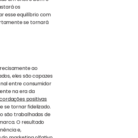
astará os
r esse equilíbrio com
certamente se tornará
 precisamente ao
ados, eles são capazes
onal entre consumidor
ente na era da
cordações positivas
 se tornar fidelizado.
o são trabalhadas de
marca. O resultado
nência e,
 do marketing olfativo