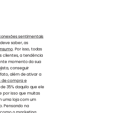
 conexões sentimentais
deve saber, as
onsumo
. Por isso, todas
 clientes, a tendência
tante momento da sua
ista, conseguir
ato, além de ativar a
s de compra e
de 35% daquilo que ele
e por isso que muitas
em uma loja com um
o. Pensando na
á como o marketing