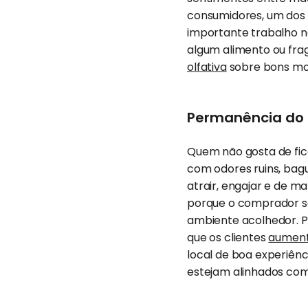
consumidores, um dos 
importante trabalho n
algum alimento ou fra
olfativa
sobre bons m
Permanência do c
Quem não gosta de fic
com odores ruins, bag
atrair, engajar e de m
porque o comprador se
ambiente acolhedor. P
que os clientes
aument
local de boa experiênci
estejam alinhados co