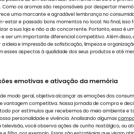
tes. Como os aromas são responsáveis por despertar memór
orece uma marcante e agradável lembrança no consumid
m-estar e passado bons momentos no local. No final, isso 
izar a sua loja e não a do concorrente. Portanto, essa é 
 e ser um importante diferencial competitivo. Além disso,
 ideia e impressão de sofisticação, limpeza e organização 
 esses aspectos à qualidade dos seus produtos e até m
xões emotivas e ativação da memória
 de modo geral, objetiva alcançar as emoções dos consumi
te vantagem competitiva. Nossa jornada de compra e dec
o todo por estímulos que recebemos do meio ambiente e
nossa personalidade e vivência. Analisando algumas
campan
elevisão, você observa ações de cunho nostálgico, ou 
e filho, por exemplo. Essas são estratégias que visam ati