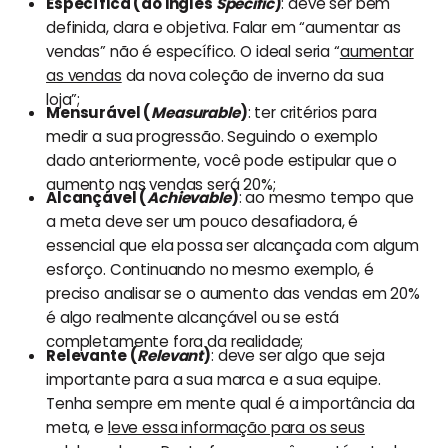
Específica (do inglês
Specific
)
: deve ser bem
definida, clara e objetiva. Falar em “aumentar as
vendas” não é específico. O ideal seria “
aumentar
as vendas
da nova coleção de inverno da sua
loja”;
Mensurável (
Measurable
)
: ter critérios para
medir a sua progressão. Seguindo o exemplo
dado anteriormente, você pode estipular que o
aumento nas vendas será 20%;
Alcançável (
Achievable
)
: ao mesmo tempo que
a meta deve ser um pouco desafiadora, é
essencial que ela possa ser alcançada com algum
esforço. Continuando no mesmo exemplo, é
preciso analisar se o aumento das vendas em 20%
é algo realmente alcançável ou se está
completamente fora da realidade;
Relevante (
Relevant
)
: deve ser algo que seja
importante para a sua marca e a sua equipe.
Tenha sempre em mente qual é a importância da
meta, e
leve essa informação para os seus