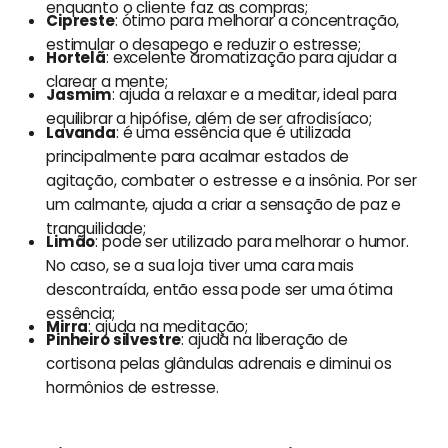
enquanto o cliente faz as compras;
Cipreste
: ótimo para melhorar a concentração,
estimular o desapego e reduzir o estresse;
Hortelã
: excelente aromatização para ajudar a
clarear a mente;
Jasmim
: ajuda a relaxar e a meditar, ideal para
equilibrar a hipófise, além de ser afrodisíaco;
Lavanda
: é uma essência que é utilizada
principalmente para acalmar estados de
agitação, combater o estresse e a insônia. Por ser
um calmante, ajuda a criar a sensação de paz e
tranquilidade;
Limão
: pode ser utilizado para melhorar o humor.
No caso, se a sua loja tiver uma cara mais
descontraída, então essa pode ser uma ótima
essência;
Mirra
: ajuda na meditação;
Pinheiro silvestre
: ajuda na liberação de
cortisona pelas glândulas adrenais e diminui os
hormônios de estresse.