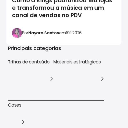
Como a Kings padronizou 180 lojas
e transformou a música em um
canal de vendas no PDV
Por
Nayara Santos
em
19.1.2026
Principais categorias
Trilhas de conteúdo
Materiais estratégicos
Trilhas de conteúdo
Materiais estratégicos
Cases