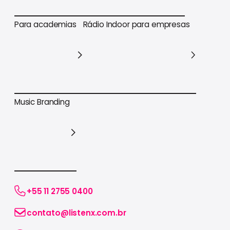
Para varejo em geral
Para supermercados
Para academias
Rádio Indoor para empresas
Para academias
Rádio Indoor para empresas
Music Branding
Music Branding
+55 11 2755 0400
contato@listenx.com.br