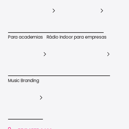
Para varejo em geral
Para supermercados
Para academias
Rádio Indoor para empresas
Para academias
Rádio Indoor para empresas
Music Branding
Music Branding