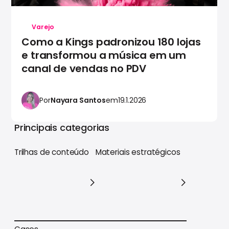
Varejo
Como a Kings padronizou 180 lojas
e transformou a música em um
canal de vendas no PDV
Por
Nayara Santos
em
19.1.2026
Principais categorias
Trilhas de conteúdo
Materiais estratégicos
Trilhas de conteúdo
Materiais estratégicos