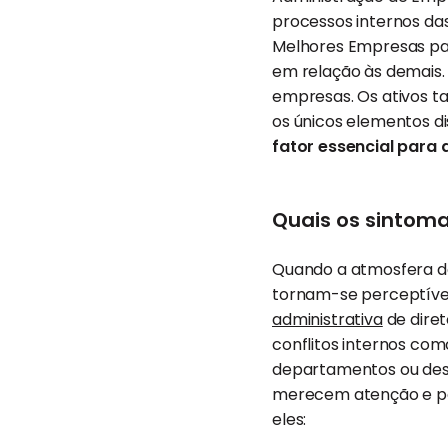
processos internos das
Melhores Empresas par
em relação às demais
empresas. Os ativos t
os únicos elementos di
fator essencial para
Quais os sintom
Quando a atmosfera d
tornam-se perceptívei
administrativa
de diret
conflitos internos co
departamentos ou desa
merecem atenção e pod
eles: