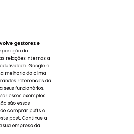
volve gestores e
corporação do
s relações internas a
rodutividade. Google e
a melhoria do clima
 grandes referências da
 seus funcionários,
isar esses exemplos
não são essas
 de comprar puffs e
este post. Continue a
na sua empresa da