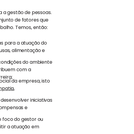
ra a gestão de pessoas.
junto de fatores que
balho. Temos, então:
s para a atuação do
pausas, alimentação e
condições do ambiente
tribuem com a
reira;
ocial da empresa, isto
patia
,
desenvolver iniciativas
compensas e
o foco do gestor ou
itir a atuação em