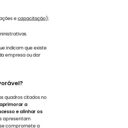
tações e
capacitação
);
nistrativas.
ue indicam que existe
 da empresa ou dar
vorável?
os quadros citados no
 aprimorar a
cesso e alinhar os
s apresentam
m se compromete a