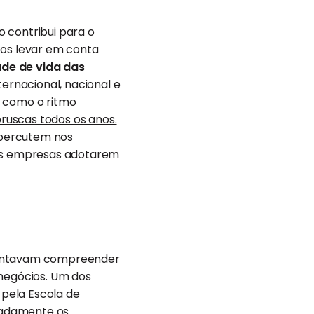
 contribui para o
os levar em conta
ade de vida das
ernacional, nacional e
im como
o ritmo
ruscas todos os anos.
repercutem nos
a as empresas adotarem
.
 tentavam compreender
 negócios. Um dos
 pela Escola de
hadamente os