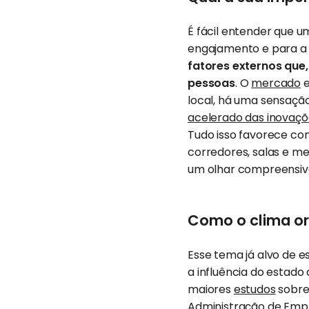
É fácil entender que u
engajamento e para a
fatores externos que,
pessoas
. O
mercado
e
local, há uma sensaçã
acelerado das inovaçõ
Tudo isso favorece con
corredores, salas e m
um olhar compreensiv
Como o clima or
Esse tema já alvo de 
a influência do estado
maiores
estudos
sobre 
Administração de Emp