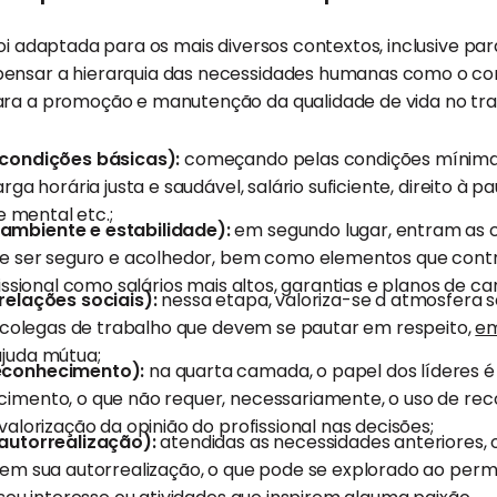
foi adaptada para os mais diversos contextos, inclusive pa
ensar a hierarquia das necessidades humanas como o con
ara a promoção e manutenção da qualidade de vida no tra
(condições básicas):
começando pelas condições mínima
rga horária justa e saudável, salário suficiente, direito à 
e mental etc.;
mbiente e estabilidade):
em segundo lugar, entram as 
ve ser seguro e acolhedor, bem como elementos que con
issional como salários mais altos, garantias e planos de car
relações sociais):
nessa etapa, valoriza-se a atmosfera s
e colegas de trabalho que devem se pautar em respeito,
em
juda mútua;
econhecimento):
na quarta camada, o papel dos líderes é 
imento, o que não requer, necessariamente, o uso de re
alorização da opinião do profissional nas decisões;
autorrealização):
atendidas as necessidades anteriores, 
em sua autorrealização, o que pode se explorado ao perm