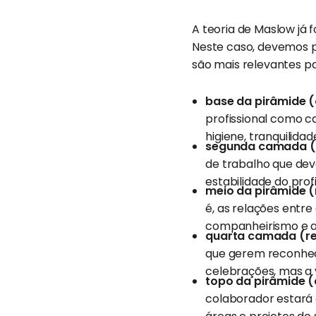
A teoria de Maslow já 
Neste caso, devemos p
são mais relevantes p
base da pirâmide 
profissional como ca
higiene, tranquilidad
segunda camada (a
de trabalho que de
estabilidade do prof
meio da pirâmide (
é, as relações entr
companheirismo e a
quarta camada (r
que gerem reconhec
celebrações, mas a v
topo da pirâmide (
colaborador estará 