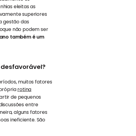
hias eleitas as
tivamente superiores
a gestão das
stoque não podem ser
mano também é um
 desfavorável?
íodos, muitos fatores
 própria
rotina
partir de pequenos
discussões entre
ira, alguns fatores
s ineficiente. São