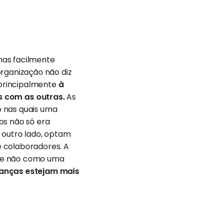
mas facilmente
organização não diz
 principalmente
à
 com as outras.
As
o nas quais uma
os não só era
outro lado, optam
e colaboradores. A
o e não como uma
eranças estejam mais