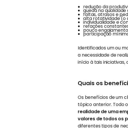
redução da produtiv
queda na qualidade
faltas, atrasos e pe
alta rotatividade (
individualidade e co
refações constante
pouco engajamento 
participação mínima
Identificados um ou ma
a necessidade de real
início à tais iniciativa
Quais os benefíc
Os benefícios de um cl
tópico anterior. Todo
realidade de uma emp
valores de todos os 
diferentes tipos de n