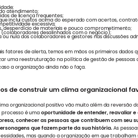
idade;
 do atendimento;
didos de licença frequentes;
o que inclui custos acima do esperado com acertos, contra
mpetitividade excessiva;
s, desperdício de materiais e pouco comprometimento;
(colaboradores desalinhados com o negócio);
 ou nula dos colaboradores e gestores nas discussões admi
is fatores de alerta, temos em mãos os primeiros dados q
izar uma reestruturação na política de gestão de pessoas
s, caso a organização ainda não o faça.
ios de construir um clima organizacional fa
ima organizacional positivo vão muito além da reversão d
 o processo é uma
oportunidade de entender, reavaliar e
resa, conhecer as pessoas que contribuem com seu su
personagens que fazem parte da sua história.
As pessoa
ecessidades, mas quando a organização em que trabalha