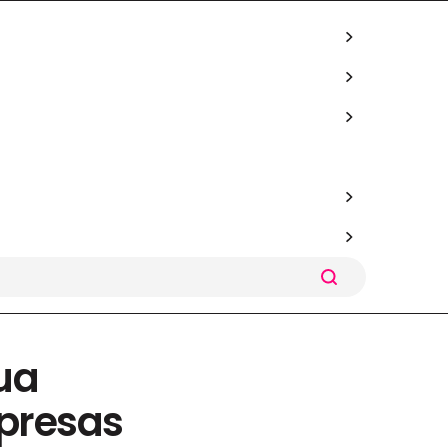
ua
presas