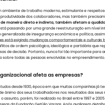
m ambiente de trabalho moderno, estimulante e respeitoso
 produtividade dos colaboradores, mas também precisam
 de maneira direta e indireta, também afetam a qualid
stá passando por uma grande reestruturação em nível int
o generalizada de insegurança econômica e política, ass
es está exigindo mudanças comportamentais e culturais b
flitos de ordem psicológica, ideológica e partidária que 
esas de decisão. Portanto, nunca foi tão importante par
o sobre todas as pessoas envolvidas no empreendimento
ganizacional afeta as empresas?
estudos desde 1930, época em que muitas companhias já
 de ânimo dos seus trabalhadores nos resultados dos seus
o assunto, porém, foi realizado no Brasil entre 1997 e 2005
resas da Fundação Getúlio Vargas. Após avaliarem detal