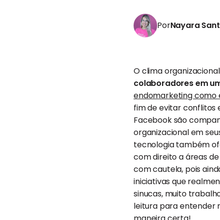
Por
Nayara San
O clima organizaciona
colaboradores em u
endomarketing como e
fim de evitar conflito
Facebook são companhi
organizacional em seus
tecnologia também ofe
com direito a áreas d
com cautela, pois aind
iniciativas que realm
sinucas, muito trabalh
leitura para entender
maneira certa!