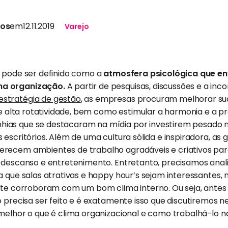
tos
em
12.11.2019
Varejo
l pode ser definido como a
atmosfera psicológica que en
ma organização.
A partir de pesquisas, discussões e a in
stratégia de gestão
, as empresas procuram melhorar sua
s e alta rotatividade, bem como estimular a harmonia e a p
as que se destacaram na mídia por investirem pesado n
 escritórios. Além de uma cultura sólida e inspiradora, as
recem ambientes de trabalho agradáveis e criativos para
e descanso e entretenimento. Entretanto, precisamos anal
a que salas atrativas e happy hour’s sejam interessantes, 
ente corroboram com um bom clima interno. Ou seja, antes
o precisa ser feito e é exatamente isso que discutiremos n
 melhor o que é clima organizacional e como trabalhá-lo 