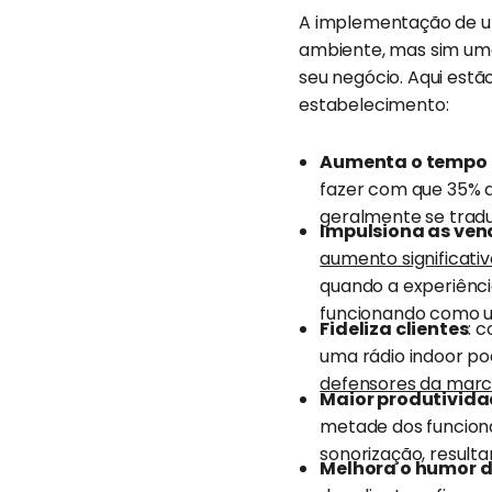
A implementação de um
ambiente, mas sim uma
seu negócio. Aqui estã
estabelecimento:
Aumenta o tempo 
fazer com que 35% d
geralmente se trad
Impulsiona as ve
aumento significati
quando a experiênci
funcionando como u
Fideliza clientes
: 
uma rádio indoor po
defensores da mar
Maior produtivida
metade dos funcion
sonorização, resulta
Melhora o humor d