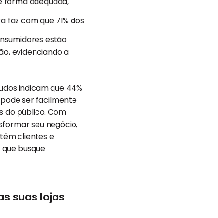
e forma adequada,
ra
faz com que 71% dos
onsumidores estão
o, evidenciando a
studos indicam que 44%
e pode ser facilmente
s do público. Com
sformar seu negócio,
tém clientes e
o que busque
s suas lojas