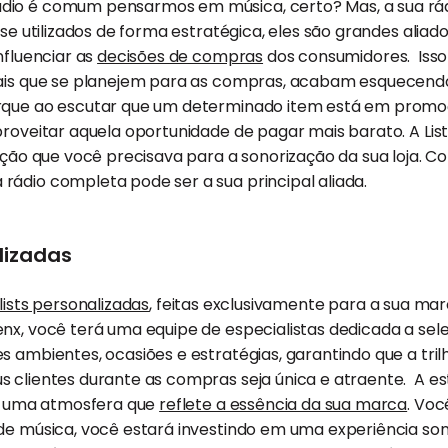
dio é comum pensarmos em música, certo? Mas, a sua rád
, se utilizados de forma estratégica, eles são grandes ali
nfluenciar as
decisões de compras
dos consumidores. Iss
ais que se planejem para as compras, acabam esquecendo d
rque ao escutar que um determinado item está em promo
proveitar aquela oportunidade de pagar mais barato. A List
ução que você precisava para a sonorização da sua loja. Co
ádio completa pode ser a sua principal aliada.
lizadas
lists personalizadas
, feitas exclusivamente para a sua mar
nx, você terá uma equipe de especialistas dedicada a sel
s ambientes, ocasiões e estratégias, garantindo que a tri
 clientes durante as compras seja única e atraente. A est
ir uma atmosfera que
reflete a essência da sua marca
. Vo
 de música, você estará investindo em uma experiência s