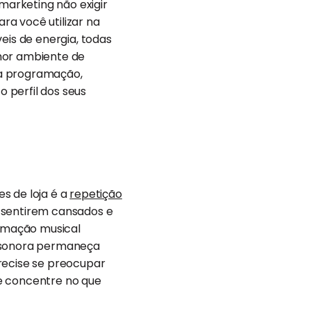
marketing não exigir
ra você utilizar na
eis de energia, todas
lhor ambiente de
ssa programação,
 perfil dos seus
s de loja é a
repetição
e sentirem cansados e
amação musical
a sonora permaneça
recise se preocupar
se concentre no que