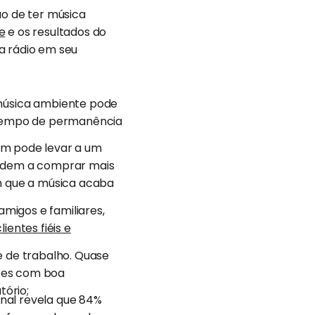
o de ter música
e
e os resultados do
a rádio em seu
música ambiente pode
 tempo de permanência
ém pode levar a um
endem a comprar mais
m que a música acaba
amigos e familiares,
clientes fiéis e
 de trabalho. Quase
es com boa
tório;
nal revela que 84%