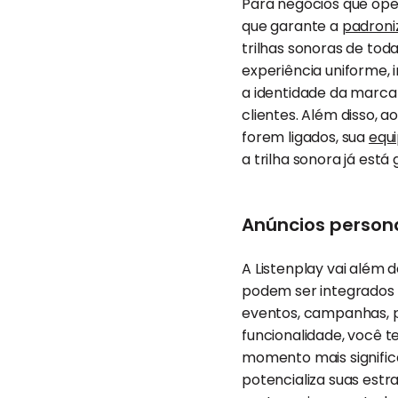
Para negócios que ope
que garante a
padron
trilhas sonoras de to
experiência uniforme,
a identidade da marca
clientes. Além disso,
forem ligados, sua
equ
a trilha sonora já está 
Anúncios persona
A Listenplay vai além 
podem ser integrados 
eventos, campanhas, 
funcionalidade, você t
momento mais signific
potencializa suas estr