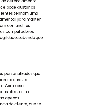
ão de gerenciamento
ocê pode ajustar as
 clientes tenham uma
ndamental para manter
sam confundir os
do os computadores
agilidade, sabendo que
ios
personalizados que
 para promover
ca. Com essa
seus clientes no
não apenas
cia do cliente, que se