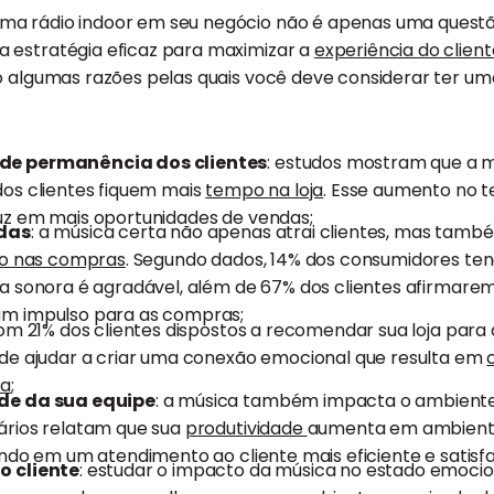
a rádio indoor em seu negócio não é apenas uma questã
 estratégia eficaz para maximizar a
experiência do client
o algumas razões pelas quais você deve considerar ter um
de permanência dos clientes
: estudos mostram que a 
os clientes fiquem mais
tempo na loja
. Esse aumento no
uz em mais oportunidades de vendas;
ndas
: a música certa não apenas atrai clientes, mas tamb
vo nas compras
. Segundo dados, 14% dos consumidores t
a sonora é agradável, além de 67% dos clientes afirmare
m impulso para as compras;
com 21% dos clientes dispostos a recomendar sua loja para 
de ajudar a criar uma conexão emocional que resulta em
ca
;
de da sua equipe
: a música também impacta o ambiente
ários relatam que sua
produtividade
aumenta em ambient
ndo em um atendimento ao cliente mais eficiente e satisfa
o cliente
: estudar o impacto da música no estado emocio