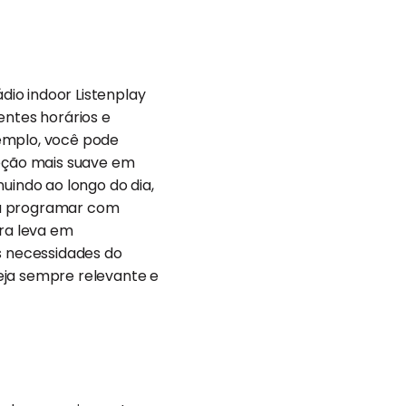
rádio indoor Listenplay
ntes horários e
emplo, você pode
leção mais suave em
uindo ao longo do dia,
ta programar com
ora leva em
 necessidades do
seja sempre relevante e