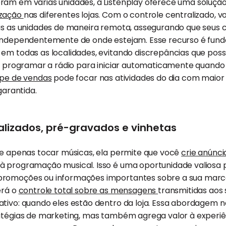
ram em várias unidades, a Listenplay oferece uma soluç
ização
nas diferentes lojas. Com o controle centralizado, v
das as unidades de maneira remota, assegurando que seus
 independentemente de onde estejam. Esse recurso é fu
 em todas as localidades, evitando discrepâncias que pos
 ao programar a rádio para iniciar automaticamente quan
ipe de vendas
pode focar nas atividades do dia com maior 
garantida.
lizados, pré-gravados e vinhetas
de apenas tocar músicas, ela permite que você
crie anúnc
à programação musical. Isso é uma oportunidade valiosa
promoções ou informações importantes sobre a sua mar
erá o
controle total sobre as mensagens
transmitidas aos 
ativo: quando eles estão dentro da loja. Essa abordagem 
atégias de marketing, mas também agrega valor à experiên