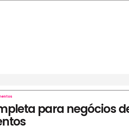
mentos
mpleta para negócios d
entos