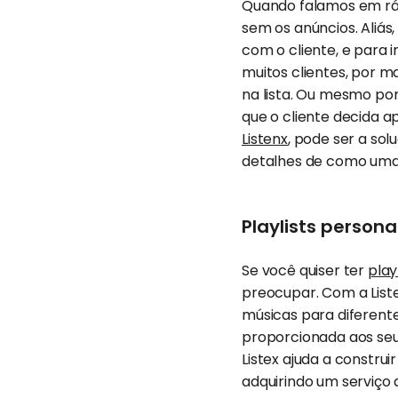
Quando falamos em rá
sem os anúncios. Aliás
com o cliente, e para i
muitos clientes, por m
na lista. Ou mesmo po
que o cliente decida a
Listenx
, pode ser a sol
detalhes de como uma r
Playlists persona
Se você quiser ter
play
preocupar. Com a Liste
músicas para diferente
proporcionada aos seus
Listex ajuda a constru
adquirindo um serviço