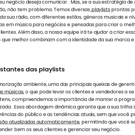
seu negócio deseja comunicar. Mas, se a sua estratégia de 
ão, não tem problema. Temos diversas
playlists
prontas pa
 sua rádio, com diferentes estilos, gêneros musicais e nív
stas em música para negócios e pensadas para criar o me
ientes. Além disso, a nossa equipe irá te ajudar a criar e
ts que melhor combinam com a identidade da sua marca e o
stantes das playlists
orização ambiente, uma das principais queixas de gerente
s músicas
, o que pode levar os clientes e vendedores a s
Listenx, compreendemos a importância de manter a progr
izada. Essa abordagem dinâmica garante que a sua trilh
ências do público e as tendências atuais, sem que você p
s são atualizadas automaticamente
, permitindo que você 
nder bem os seus clientes e gerenciar seu negócio.