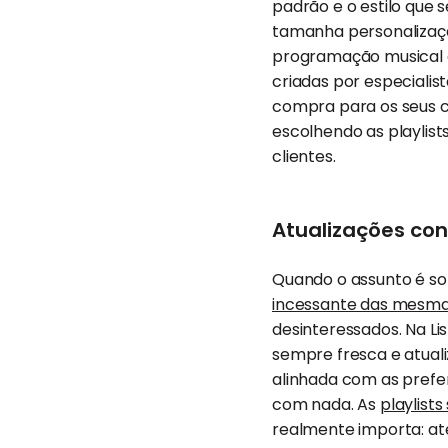
padrão e o estilo que 
tamanha personalizaç
programação musical da
criadas por especiali
compra para os seus cl
escolhendo as playlis
clientes.
Atualizações con
Quando o assunto é son
incessante das mesma
desinteressados. Na 
sempre fresca e atual
alinhada com as prefer
com nada. As
playlist
realmente importa: ate