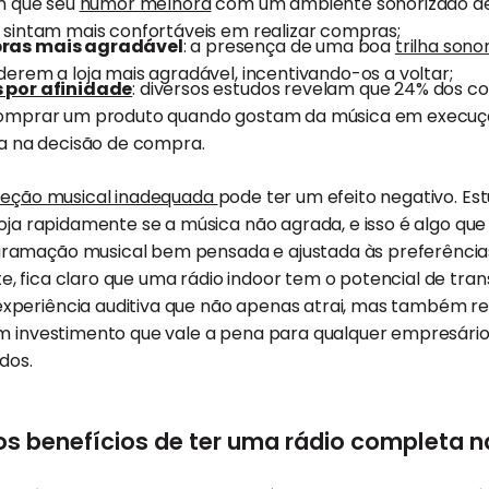
m que seu
humor melhora
com um ambiente sonorizado d
sintam mais confortáveis em realizar compras;
ras mais agradável
: a presença de uma boa
trilha sono
erem a loja mais agradável, incentivando-os a voltar;
 por afinidade
: diversos estudos revelam que 24% dos c
omprar um produto quando gostam da música em execuçã
a na decisão de compra.
leção musical inadequada
pode ter um efeito negativo. E
loja rapidamente se a música não agrada, e isso é algo qu
ramação musical bem pensada e ajustada às preferência
 fica claro que uma rádio indoor tem o potencial de tran
periência auditiva que não apenas atrai, mas também re
um investimento que vale a pena para qualquer empresári
dos.
s benefícios de ter uma rádio completa na