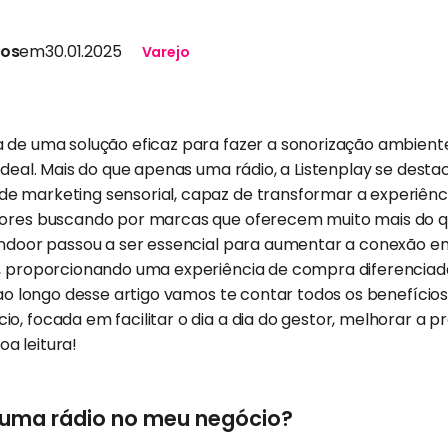
tos
em
30.01.2025
Varejo
 de uma solução eficaz para fazer a sonorização ambiente 
 ideal. Mais do que apenas uma rádio, a Listenplay se des
e marketing sensorial, capaz de transformar a experiênci
dores buscando por marcas que oferecem muito mais do q
 indoor passou a ser essencial para aumentar a conexão e
a, proporcionando uma experiência de compra diferenciada
 ao longo desse artigo vamos te contar todos os benefícios
o, focada em facilitar o dia a dia do gestor, melhorar a p
Boa leitura!
 uma rádio no meu negócio?