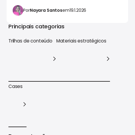
Por
Nayara Santos
em
19.1.2026
Principais categorias
Trilhas de conteúdo
Materiais estratégicos
Trilhas de conteúdo
Materiais estratégicos
Cases
Cases