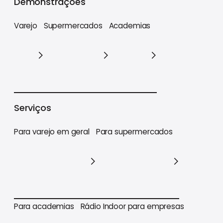
Demonstrações
Varejo
Supermercados
Academias
Varejo
Supermercados
Academias
Serviços
Para varejo em geral
Para supermercados
Para varejo em geral
Para supermercados
Para academias
Rádio Indoor para empresas