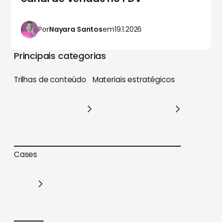
Por
Nayara Santos
em
19.1.2026
Principais categorias
Trilhas de conteúdo
Materiais estratégicos
Trilhas de conteúdo
Materiais estratégicos
Cases