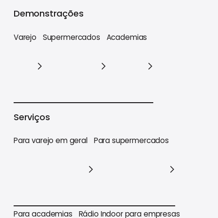
Cases
Demonstrações
Varejo
Supermercados
Academias
Varejo
Supermercados
Academias
Serviços
Para varejo em geral
Para supermercados
Para varejo em geral
Para supermercados
Para academias
Rádio Indoor para empresas