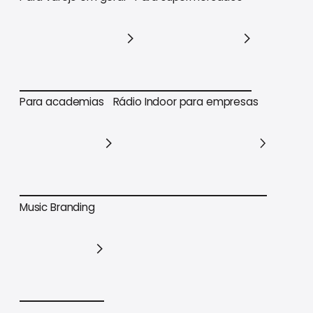
Para varejo em geral
Para supermercados
Para academias
Rádio Indoor para empresas
Para academias
Rádio Indoor para empresas
Music Branding
Music Branding