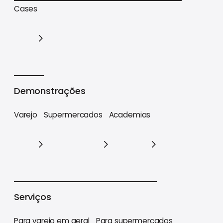
Trilhas de conteúdo
Materiais estratégicos
Cases
Cases
Demonstrações
Varejo
Supermercados
Academias
Varejo
Supermercados
Academias
Serviços
Para varejo em geral
Para supermercados