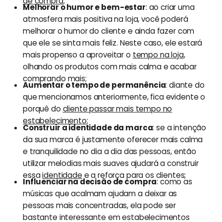
de compra
;
Melhorar o humor e bem-estar
: ao criar uma
atmosfera mais positiva na loja, você poderá
melhorar o humor do cliente e ainda fazer com
que ele se sinta mais feliz. Neste caso, ele estará
mais propenso a aproveitar o
tempo na loja
,
olhando os produtos com mais calma e acabar
comprando mais;
Aumentar o tempo de permanência
: diante do
que mencionamos anteriormente, fica evidente o
porquê do
cliente passar mais tempo no
estabelecimento
;
Construir a identidade da marca
: se a intenção
da sua marca é justamente oferecer mais calma
e tranquilidade no dia a dia das pessoas, então
utilizar melodias mais suaves ajudará a construir
essa
identidade
e a reforça para os clientes;
Influenciar na decisão de compra
: como as
músicas que acalmam ajudam a deixar as
pessoas mais concentradas, ela pode ser
bastante interessante em estabelecimentos