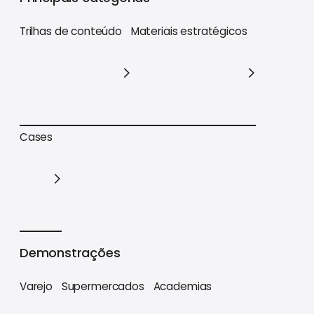
Trilhas de conteúdo
Materiais estratégicos
Trilhas de conteúdo
Materiais estratégicos
Cases
Cases
Demonstrações
Varejo
Supermercados
Academias