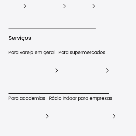
Varejo
Supermercados
Academias
Serviços
Para varejo em geral
Para supermercados
Para varejo em geral
Para supermercados
Para academias
Rádio Indoor para empresas