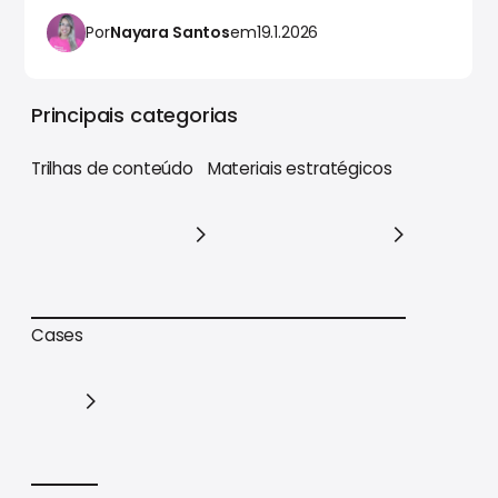
Por
Nayara Santos
em
19.1.2026
Principais categorias
Trilhas de conteúdo
Materiais estratégicos
Trilhas de conteúdo
Materiais estratégicos
Cases
Cases