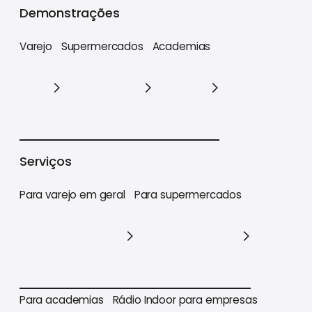
Demonstrações
Varejo
Supermercados
Academias
Varejo
Supermercados
Academias
Serviços
Para varejo em geral
Para supermercados
Para varejo em geral
Para supermercados
Para academias
Rádio Indoor para empresas