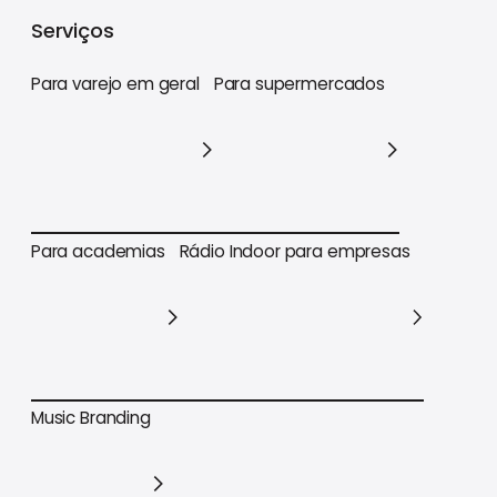
Varejo
Supermercados
Academias
Serviços
Para varejo em geral
Para supermercados
Para varejo em geral
Para supermercados
Para academias
Rádio Indoor para empresas
Para academias
Rádio Indoor para empresas
Music Branding