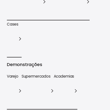
Trilhas de conteúdo
Materiais estratégicos
Cases
Cases
Demonstrações
Varejo
Supermercados
Academias