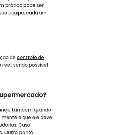
m prática pode ser
 sua equipe, cada um
ação de
controle de
 real, sendo possível
 supermercado?
planeje também quando
em mente é que ele deve
adorias. Caso
a. Outro ponto