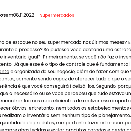
tos
em
08.11.2022
Supermercados
rio de estoque no seu supermercado nos últimos meses? 
durante o processo? Se pudesse você adotaria uma estraté
 inventário igual? Primeiramente, se você não faz o inve
tento. Já que esse é o tipo de controle que é fundamental
iente
e organizada do seu negócio, além de fazer com qu
 contas, somente sendo capaz de oferecer tudo o que o seu
iência é que você conseguirá fidelizá-los. Segundo, porqu
ue o necessário ou se você percebeu que tudo estava um 
o encontrar formas mais eficientes de realizar essa importa
ecer óbvios, entretanto, nem todos os estabeleciment
 realizam o inventário sem nenhum tipo de planejamento. 
 quantidade de produtos, é importante fazer este acom
sempre abastecidas e evitar produtos parados e perda p