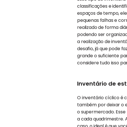
classificações e ident
espaços de tempo, ele 
pequenas falhas e corr
realizado de forma diá
podendo ser organizad
a realização de inven
desafio, já que pode 
grande o suficiente pa
considere tudo isso p
Inventário de est
O inventário cíclico é 
também por deixar o e
o supermercado. Esse t
a cada quadrimestre. 
caso, o ideal é que vo