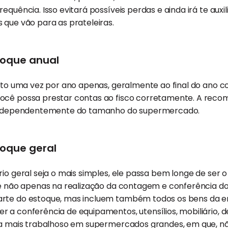
equência. Isso evitará possíveis perdas e ainda irá te auxil
 que vão para as prateleiras.
toque anual
eito uma vez por ano apenas, geralmente ao final do ano con
ocê possa prestar contas ao fisco corretamente. A rec
, independentemente do tamanho do supermercado.
toque geral
io geral seja o mais simples, ele passa bem longe de ser o 
te não apenas na realização da contagem e conferência do
rte do estoque, mas incluem também todos os bens da em
 a conferência de equipamentos, utensílios, mobiliário, d
nda mais trabalhoso em supermercados grandes, em que, n