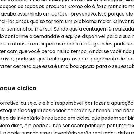
ificações de todos os produtos. Como ele é feito rotineira
acaba assumindo um caráter preventivo. Isso porque ele é
igi-las antes que se tornem um problema maior. O inventá
ria, semanal ou mensal. Sendo que a contagem é realizada
o conforme a demanda e a equipe disponível para a sua re
tários rotativos em supermercados muito grandes pode se
fazer com que você perca muito tempo. Ainda, se você não
ra isso, pode ser que tenha gastos com pagamento de hora
ara ter certeza que essa é uma boa opção para o seu esta
oque cíclico
corretivo, ou seja, ele é o responsável por fazer a apuração
stoque físico igual aos dados contábeis, criando uma bas
ipo de inventário é realizado em ciclos, que podem ser bim
Além disso, ele pode ou não ser acompanhado por uma aud
cê planeje quando esses inventário serão realizados, deter