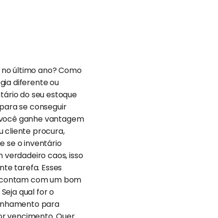
E no último ano? Como
gia diferente ou
ntário do seu estoque
 para se conseguir
e você ganhe vantagem
 cliente procura,
e se o inventário
verdadeiro caos, isso
nte tarefa. Esses
os contam com um bom
Seja qual for o
panhamento para
or vencimento. Quer