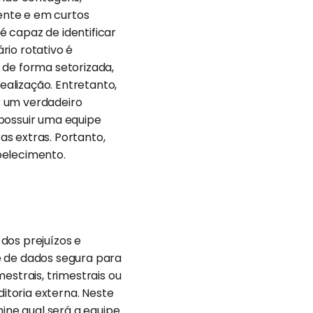
mente e em curtos
 capaz de identificar
rio rotativo é
 de forma setorizada,
alização. Entretanto,
r um verdadeiro
 possuir uma equipe
s extras. Portanto,
belecimento.
 dos prejuízos e
e de dados segura para
estrais, trimestrais ou
itoria externa. Neste
mine qual será a equipe