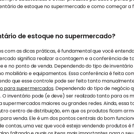
ventário de estoque no supermercado e como começar a f
ntário de estoque no supermercado?
s com as dicas práticas, é fundamental que você entenda 
rcado significa realizar a contagem e a conferência de t
e e no ponto de venda. Dependendo do tipo de inventár
omo mobiliário e equipamentos. Essa conferência é feita com
Sendo que esse controle pode ser feito tanto manualment
ão para supermercados
. Dependendo do tipo de negócio q
e. O inventário pode (e deve) ser realizado tanto para os 
a supermercados maiores ou grandes redes. Ainda, essa
utro centro de distribuição, em que os produtos ficam ar
s para venda. Ele é um dos pontos centrais do bom funcio
l de contas, uma vez que você esteja vendendo produtos é
lgo faltando e quais os itens mais importantes para o se