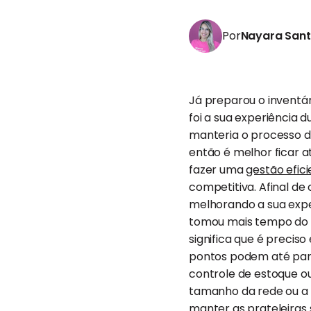
Por
Nayara San
Já preparou o inventá
foi a sua experiência 
manteria o processo de
então é melhor ficar a
fazer uma
gestão efic
competitiva. Afinal de
melhorando a sua exper
tomou mais tempo do q
significa que é precis
pontos podem até par
controle de estoque ou
tamanho da rede ou a
manter as
prateleiras