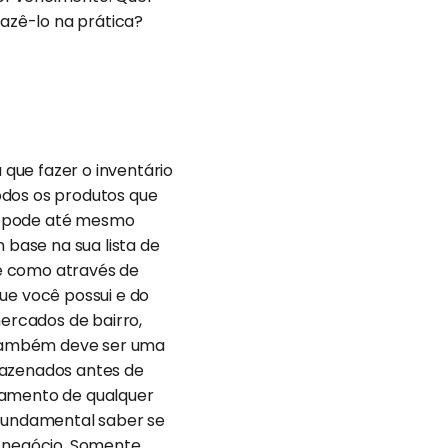
azê-lo na prática?
que fazer o inventário
odos os produtos que
io pode até mesmo
 base na sua lista de
e como através de
ue você possui e do
mercados de bairro,
 também deve ser uma
mazenados antes de
namento de qualquer
 fundamental saber se
u negócio. Somente