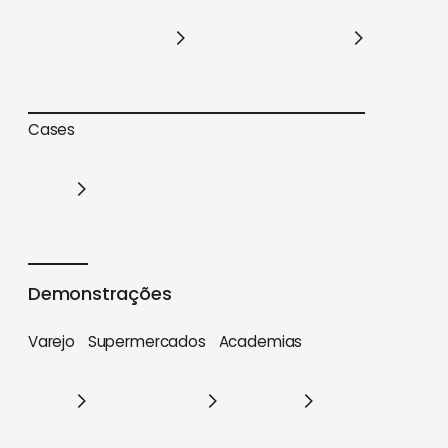
Trilhas de conteúdo
Materiais estratégicos
Cases
Cases
Demonstrações
Varejo
Supermercados
Academias