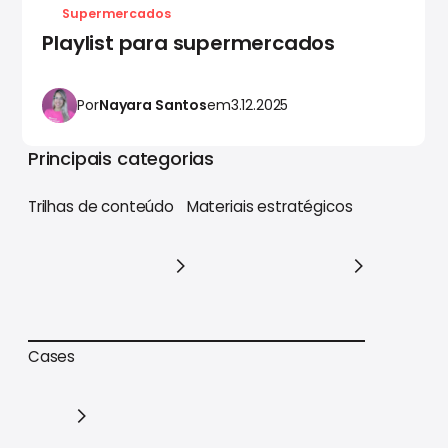
Supermercados
Playlist para supermercados
Por
Nayara Santos
em
3.12.2025
Principais categorias
Trilhas de conteúdo
Materiais estratégicos
Trilhas de conteúdo
Materiais estratégicos
Cases