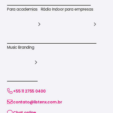
Para varejo em geral
Para supermercados
Para academias
Rádio Indoor para empresas
Para academias
Rádio Indoor para empresas
Music Branding
Music Branding
+55 11 2755 0400
contato@listenx.com.br
Chat online