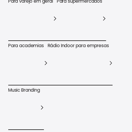
Para varejo em geral
Para supermercados
Para varejo em geral
Para supermercados
Para academias
Rádio Indoor para empresas
Para academias
Rádio Indoor para empresas
Music Branding