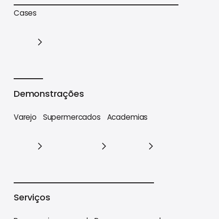
Trilhas de conteúdo
Materiais estratégicos
Cases
Cases
Demonstrações
Varejo
Supermercados
Academias
Varejo
Supermercados
Academias
Serviços