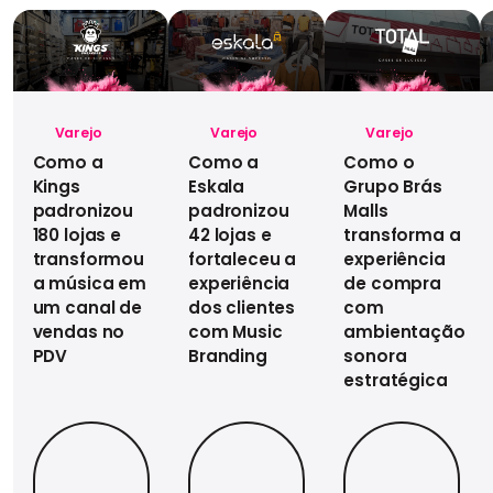
Varejo
Varejo
Varejo
Como a
Como a
Como o
Kings
Eskala
Grupo Brás
padronizou
padronizou
Malls
180 lojas e
42 lojas e
transforma a
transformou
fortaleceu a
experiência
a música em
experiência
de compra
um canal de
dos clientes
com
vendas no
com Music
ambientação
PDV
Branding
sonora
estratégica
Ver case
Ver case
Ver case