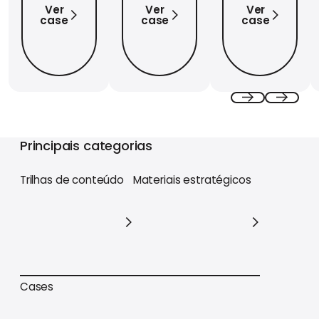
Ver
Ver
Ver
case
case
case
Previous
Next
Principais categorias
Trilhas de conteúdo
Materiais estratégicos
Trilhas de conteúdo
Materiais estratégicos
Cases