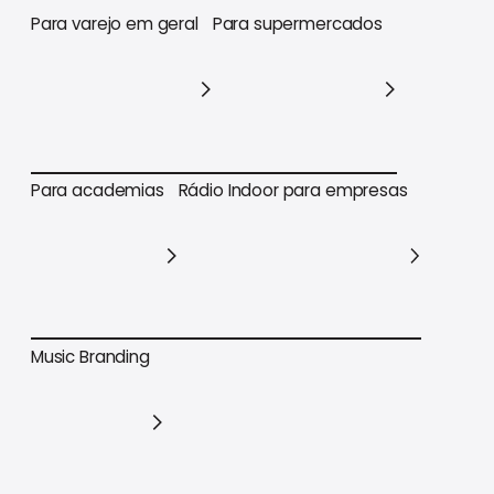
Para varejo em geral
Para supermercados
Para varejo em geral
Para supermercados
Para academias
Rádio Indoor para empresas
Para academias
Rádio Indoor para empresas
Music Branding