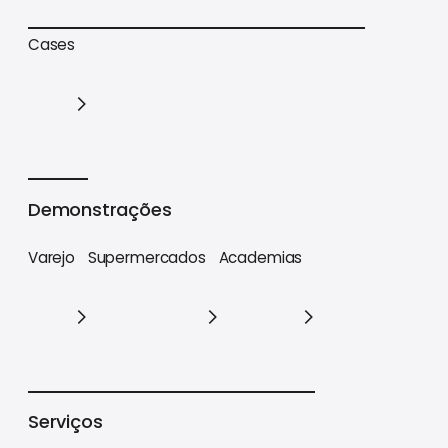
Trilhas de conteúdo
Materiais estratégicos
Cases
Cases
Demonstrações
Varejo
Supermercados
Academias
Varejo
Supermercados
Academias
Serviços