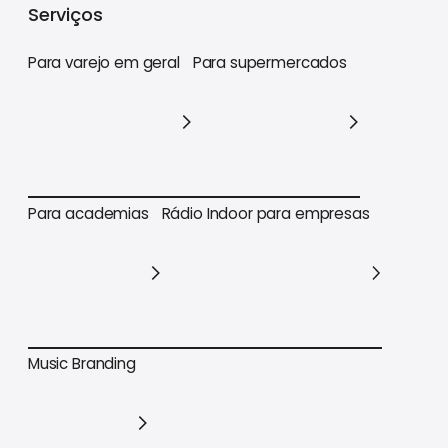
Serviços
Para varejo em geral
Para supermercados
Para varejo em geral
Para supermercados
Para academias
Rádio Indoor para empresas
Para academias
Rádio Indoor para empresas
Music Branding