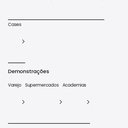
Trilhas de conteúdo
Materiais estratégicos
Cases
Cases
Demonstrações
Varejo
Supermercados
Academias
Varejo
Supermercados
Academias