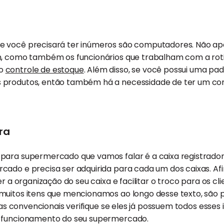
e você precisará ter inúmeros são computadores. Não a
, como também os funcionários que trabalham com a roti
 o
controle de estoque
. Além disso, se você possui uma pada
 produtos, então também há a necessidade de ter um 
ra
para supermercado que vamos falar é a caixa registradora
ado e precisa ser adquirida para cada um dos caixas. Afin
er a organização do seu caixa e facilitar o troco para os c
muitos itens que mencionamos ao longo desse texto, são p
ixas convencionais verifique se eles já possuem todos esses 
m funcionamento do seu supermercado.