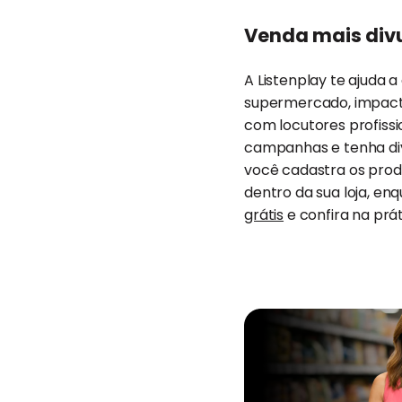
Venda mais div
A Listenplay te ajuda 
supermercado, impact
com locutores profissio
campanhas e tenha div
você cadastra os produ
dentro da sua loja, en
grátis
e confira na pr