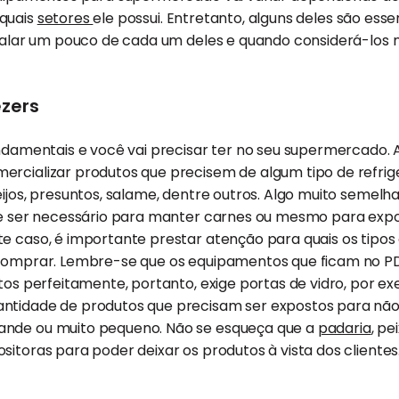
quais
setores
ele possui. Entretanto, alguns deles são es
 falar um pouco de cada um deles e quando considerá-los na
ezers
undamentais e você vai precisar ter no seu supermercado. A
ercializar produtos que precisem de algum tipo de refrig
eijos, presuntos, salame, dentre outros. Algo muito semel
ode ser necessário para manter carnes ou mesmo para exp
ste caso, é importante prestar atenção para quais os tipos
 comprar. Lembre-se que os equipamentos que ficam no P
utos perfeitamente, portanto, exige portas de vidro, por ex
antidade de produtos que precisam ser expostos para n
ande ou muito pequeno. Não se esqueça que a
padaria
, pe
sitoras para poder deixar os produtos à vista dos clientes