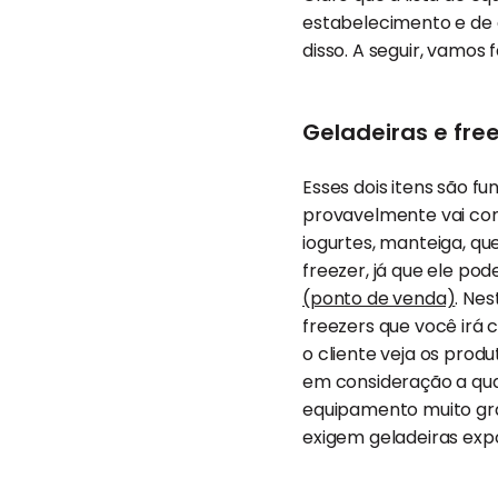
estabelecimento e de 
disso. A seguir, vamos
Geladeiras e fre
Esses dois itens são f
provavelmente vai com
iogurtes, manteiga, qu
freezer, já que ele p
(ponto de venda)
. Ne
freezers que você irá
o cliente veja os prod
em consideração a qu
equipamento muito gr
exigem geladeiras expo