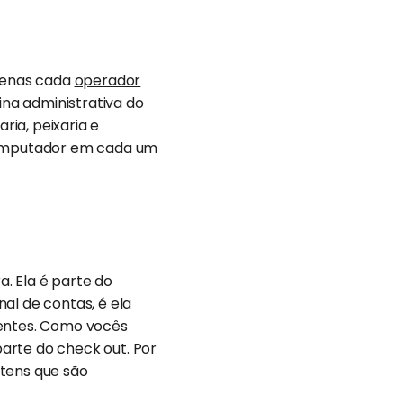
penas cada
operador
na administrativa do
ria, peixaria e
computador em cada um
. Ela é parte do
al de contas, é ela
lientes. Como vocês
arte do check out. Por
itens que são