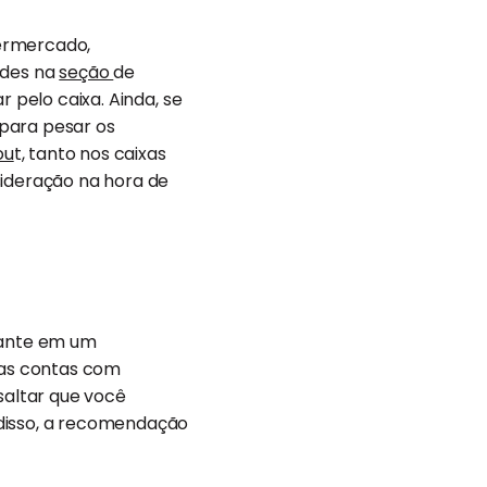
permercado,
ades na
seção
de
 pelo caixa. Ainda, se
 para pesar os
ou
t, tanto nos caixas
nsideração na hora de
tante em um
das contas com
saltar que você
 disso, a recomendação