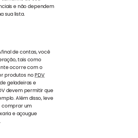
senciais e não dependem
 sua lista.
final de contas, você
eração, tais como
hante ocorre com o
or produtos no
PDV
 de geladeiras e
DV devem permitir que
emplo. Além disso, leve
ão comprar um
ixaria e açougue
.