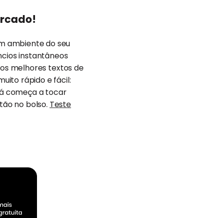
ercado!
som ambiente do seu
cios instantâneos
ar os melhores textos de
ito rápido e fácil:
 já começa a tocar
rtão no bolso.
Teste