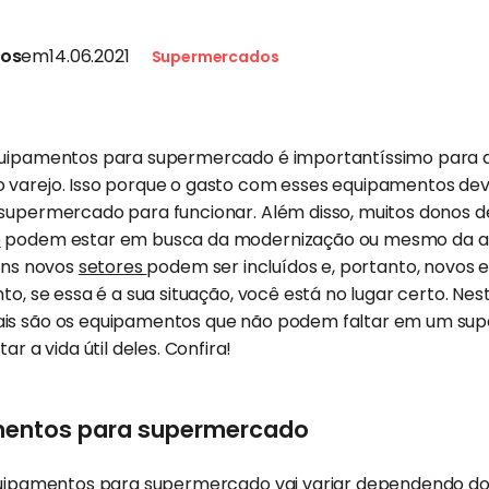
tos
em
14.06.2021
Supermercados
equipamentos para supermercado é importantíssimo para
 varejo. Isso porque o gasto com esses equipamentos dev
 supermercado para funcionar. Além disso, muitos donos
o
podem estar em busca da modernização ou mesmo da a
guns novos
setores
podem ser incluídos e, portanto, novo
to, se essa é a sua situação, você está no lugar certo. Ne
ais são os equipamentos que não podem faltar em um su
a vida útil deles. Confira!
amentos para supermercado
equipamentos para supermercado vai variar dependendo d