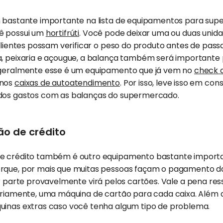
m bastante importante na lista de equipamentos para su
ê possui um
hortifrúti
. Você pode deixar uma ou duas unid
clientes possam verificar o peso do produto antes de passar
a, peixaria e açougue, a balança também será importante
 geralmente esse é um equipamento que já vem no
check 
 nos
caixas de autoatendimento
. Por isso, leve isso em co
dos gastos com as balanças do supermercado.
o de crédito
de crédito também é outro equipamento bastante impor
orque, por mais que muitas pessoas façam o pagamento 
r parte provavelmente virá pelos cartões. Vale a pena res
toriamente, uma máquina de cartão para cada caixa. Além
uinas extras caso você tenha algum tipo de problema.