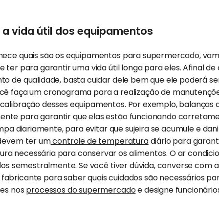
 vida útil dos equipamentos
hece quais são os equipamentos para supermercado, vamo
ter para garantir uma vida útil longa para eles. Afinal de
o de qualidade, basta cuidar dele bem que ele poderá ser
ocê faça um cronograma para a realização de manutençõe
 calibração desses equipamentos. Por exemplo, balanças
nte para garantir que elas estão funcionando corretame
impa diariamente, para evitar que sujeira se acumule e dani
 devem ter um
controle de temperatura
diário para garant
a necessária para conservar os alimentos. O ar condicio
cados semestralmente. Se você tiver dúvida, converse com
abricante para saber quais cuidados são necessários pa
ões nos
processos do supermercado
e designe funcionário