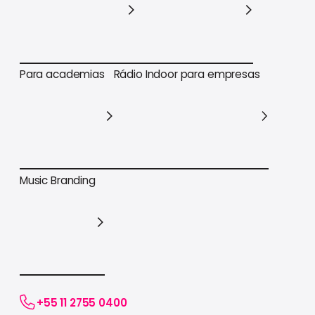
Para varejo em geral
Para supermercados
Para academias
Rádio Indoor para empresas
Para academias
Rádio Indoor para empresas
Music Branding
Music Branding
+55 11 2755 0400