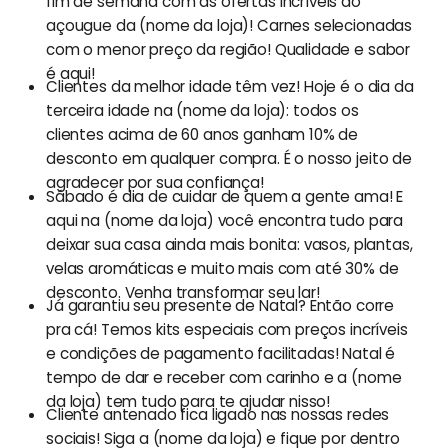
fim de semana com as ofertas incríveis do
açougue da (nome da loja)! Carnes selecionadas
com o menor preço da região! Qualidade e sabor
é aqui!
Clientes da melhor idade têm vez! Hoje é o dia da
terceira idade na (nome da loja): todos os
clientes acima de 60 anos ganham 10% de
desconto em qualquer compra. É o nosso jeito de
agradecer por sua confiança!
Sábado é dia de cuidar de quem a gente ama! E
aqui na (nome da loja) você encontra tudo para
deixar sua casa ainda mais bonita: vasos, plantas,
velas aromáticas e muito mais com até 30% de
desconto. Venha transformar seu lar!
Já garantiu seu presente de Natal? Então corre
pra cá! Temos kits especiais com preços incríveis
e condições de pagamento facilitadas! Natal é
tempo de dar e receber com carinho e a (nome
da loja) tem tudo para te ajudar nisso!
Cliente antenado fica ligado nas nossas redes
sociais! Siga a (nome da loja) e fique por dentro