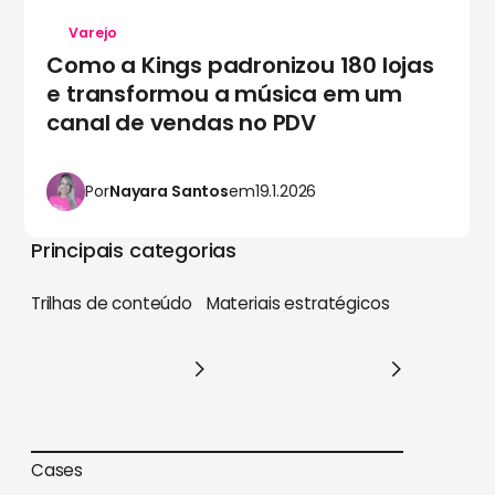
Varejo
Como a Kings padronizou 180 lojas
e transformou a música em um
canal de vendas no PDV
Por
Nayara Santos
em
19.1.2026
Principais categorias
Trilhas de conteúdo
Materiais estratégicos
Trilhas de conteúdo
Materiais estratégicos
Cases