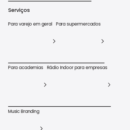
Varejo
Supermercados
Academias
Serviços
Para varejo em geral
Para supermercados
Para varejo em geral
Para supermercados
Para academias
Rádio Indoor para empresas
Para academias
Rádio Indoor para empresas
Music Branding