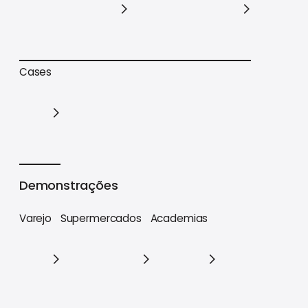
Trilhas de conteúdo
Materiais estratégicos
Cases
Cases
Demonstrações
Varejo
Supermercados
Academias