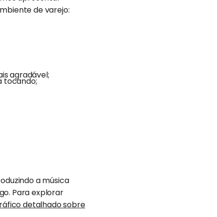
ambiente de varejo:
is agradável;
á tocando;
oduzindo a música
go. Para explorar
gráfico detalhado sobre