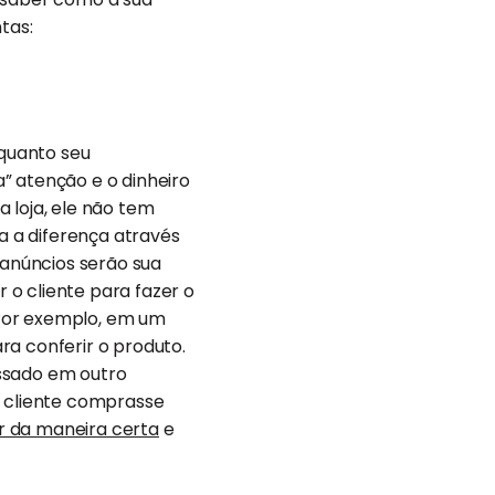
tas:
quanto seu
” atenção e o dinheiro
 loja, ele não tem
da a diferença através
 anúncios serão sua
o cliente para fazer o
. Por exemplo, em um
ra conferir o produto.
essado em outro
o cliente comprasse
r da maneira certa
e