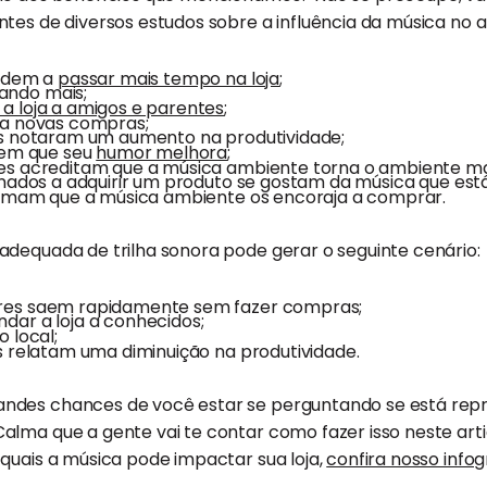
tes de diversos estudos sobre a influência da música no 
endem a
passar mais tempo na loja
;
ndo mais;
 loja a amigos e parentes
;
ra novas compras;
os notaram um aumento na produtividade;
zem que seu
humor melhora
;
es acreditam que a música ambiente torna o ambiente ma
inados a adquirir um produto se gostam da música que est
rmam que a música ambiente os encoraja a comprar.
adequada de trilha sonora pode gerar o seguinte cenário:
res saem rapidamente sem fazer compras;
ar a loja a conhecidos;
 local;
s relatam uma diminuição na produtividade.
ndes chances de você estar se perguntando se está repr
lma que a gente vai te contar como fazer isso neste arti
quais a música pode impactar sua loja,
confira nosso info