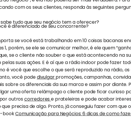
ndo com os seus clientes, responda às seguintes pergun
e sabe tudo que seu negócio tem a oferecer?
ocê é diferenciado de seu concorrente?
porta se você está trabalhando em 10 coisas bacanas en
 1, porém, se ele se comunicar melhor, é ele quem “ganha
ue, se o cliente não souber o que está acontecendo na sua
 pelas suas ações. E é aí que a rádio indoor pode fazer to
omo é você que escolhe o que será reproduzido na rádio, os
tanto, você pode
divulgar
promoções, campanhas, convidar 
mais sobre os diferenciais da sua marca e assim por diante
gar uma oferta relâmpago o cliente pode ficar curioso pa
por outros
corredores
e prateleiras e pode acabar inter
que precisa de algo. Pronto, já conseguiu fazer com que 
 e-book
Comunicação para Negócios: 6 dicas de como faze