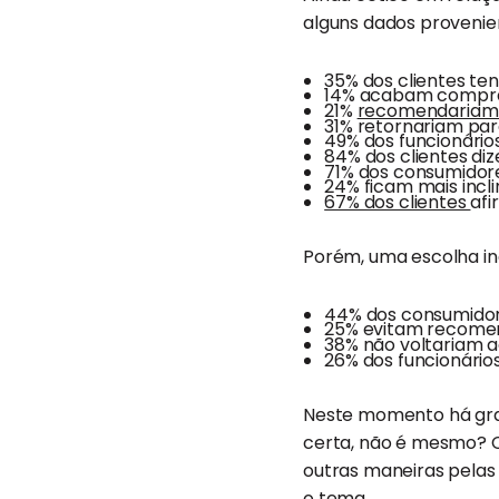
alguns dados provenien
35% dos clientes t
14% acabam compra
21%
recomendariam a
31% retornariam pa
49% dos funcionári
84% dos clientes di
71% dos consumidor
24% ficam mais incl
67% dos clientes
afi
Porém, uma escolha in
44% dos consumido
25% evitam recomend
38% não voltariam ao
26% dos funcionário
Neste momento há gra
certa, não é mesmo? Ca
outras maneiras pelas 
o tema
.