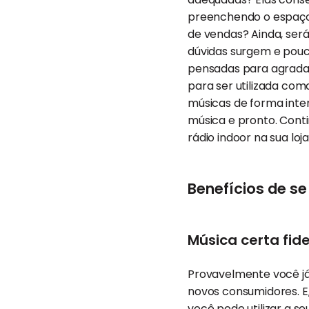
preenchendo o espaço
de vendas? Ainda, ser
dúvidas surgem e pouc
pensadas para agradar
para ser utilizada co
músicas de forma inten
música e pronto. Cont
rádio indoor na sua loja
Benefícios de se 
Música certa fid
Provavelmente você já
novos consumidores. E,
você pode utilizar a s