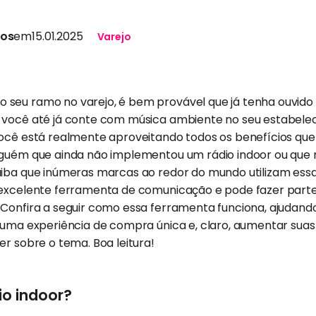
tos
em
15.01.2025
Varejo
seu ramo no varejo, é bem provável que já tenha ouvido f
 você até já conte com música ambiente no seu estabele
você está realmente aproveitando todos os benefícios que
lguém que ainda não implementou um rádio indoor ou que 
aiba que inúmeras marcas ao redor do mundo utilizam essa
 excelente ferramenta de comunicação e pode fazer part
Confira a seguir como essa ferramenta funciona, ajudando 
r uma experiência de compra única e, claro, aumentar sua
er sobre o tema. Boa leitura!
io indoor?