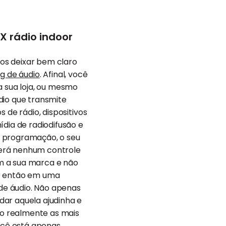
X rádio indoor
os deixar bem claro
g de áudio
. Afinal, você
a sua loja, ou mesmo
dio que transmite
 de rádio, dispositivos
ídia de radiodifusão e
a programação, o seu
 terá nenhum controle
m a sua marca e não
ar então em uma
de áudio. Não apenas
ar aquela ajudinha e
ão realmente as mais
ocê está apenas