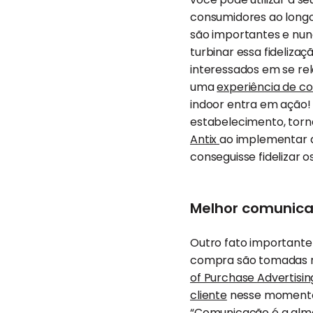
consumidores ao longo
são importantes e nu
turbinar essa fideliza
interessados em se re
uma
experiência de co
indoor entra em ação!
estabelecimento, tornan
Antix
ao implementar a 
conseguisse fidelizar os
Melhor comunica
Outro fato importante
compra são tomadas no
of Purchase Advertising
cliente
nesse momento,
“Comunicação é a alma