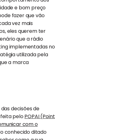
lidade e bom preço
ode fazer que vão
 cada vez mais
s, eles querem ter
enário que a rádio
keting implementadas no
atégia utilizada pela
 que a marca
 das decisões de
feita pelo
POPAI (Point
omunicar com o
o conhecido ditado
a saber como a sua