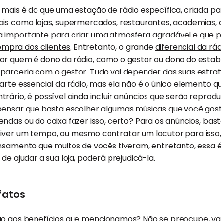
mais é do que uma estação de rádio específica, criada pa
ais como lojas, supermercados, restaurantes, academias, 
 importante para criar uma atmosfera agradável e que po
mpra dos clientes
. Entretanto, o grande
diferencial da rá
or quem é dono da rádio, como o gestor ou dono do estab
parceria com o gestor. Tudo vai depender das suas estrat
arte essencial da rádio, mas ela não é o único elemento q
rário, é possível ainda incluir
anúncios
que serão reprodu
pensar que basta escolher algumas músicas que você gost
ndas ou do caixa fazer isso, certo? Para os anúncios, basta
iver um tempo, ou mesmo contratar um locutor para isso
nsamento que muitos de vocês tiveram, entretanto, essa é
de ajudar a sua loja, poderá prejudicá-la.
fatos
ção aos benefícios que mencionamos? Não se preocupe, v