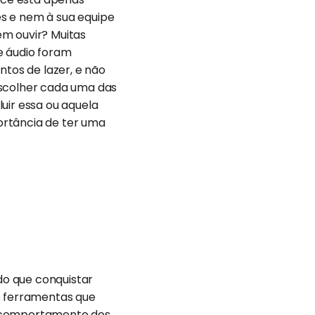
 e nem à sua equipe
em ouvir? Muitas
e áudio foram
tos de lazer, e não
escolher cada uma das
uir essa ou aquela
ortância de ter uma
o que conquistar
s ferramentas que
comportamento dos