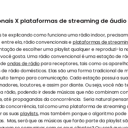
nais X plataformas de streaming de áudio 
 te explicando como funciona uma rádio indoor, precisam
s entre ela, rádio convencionais e
plataformas de streamin
ntação de escolher uma playlist qualquer e reproduzi-la n
e você gosta. Uma rádio convencional é uma estação de rá
s de
ondas de rádio
para receptores, tais como os aparelhos
 de rádio domésticos. Elas são uma forma tradicional de m
 muito tempo para comunicação. Cada estação possui a su
inadores, locutores, e assim por diante. Ou seja, você não
 na rádio, podendo ir desde músicas que não combinam co
e, até propagandas da concorrência. Seria natural pens
da concorrência, tal como uma plataforma de streaming 
r as suas
playlists
, mas também porque o algoritmo pode d
s. Mas, será que as músicas que farão parte da playlist s
guem se comunicar com os seus clientes? Ou será que v