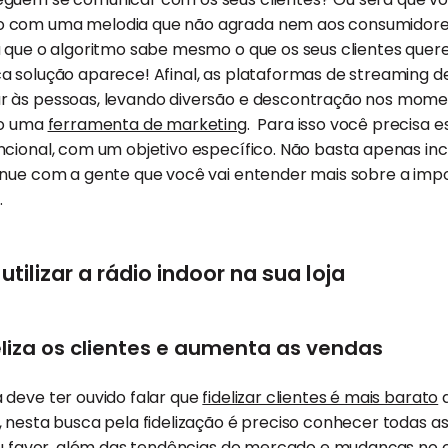
 com uma melodia que não agrada nem aos consumidores
á que o algoritmo sabe mesmo o que os seus clientes quer
a solução aparece! Afinal, as plataformas de streaming d
 às pessoas, levando diversão e descontração nos momen
mo uma
ferramenta de marketing
. Para isso você precisa 
cional, com um objetivo específico. Não basta apenas incl
inue com a gente que você vai entender mais sobre a imp
.
utilizar a rádio indoor na sua loja
eliza os clientes e aumenta as vendas
 deve ter ouvido falar que
fidelizar clientes é mais barato
d
 nesta busca pela fidelização é preciso conhecer todas a
eu favor, além das
tendências do mercado
e mudanças no 