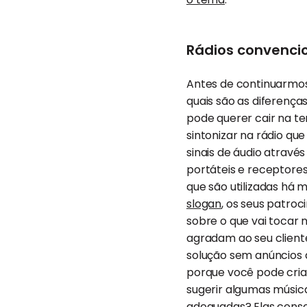
Rádios convencio
Antes de continuarmos
quais são as diferença
pode querer cair na te
sintonizar na rádio qu
sinais de áudio atravé
portáteis e receptores
que são utilizadas há
slogan
, os seus patroc
sobre o que vai tocar
agradam ao seu client
solução sem anúncios 
porque você pode cria
sugerir algumas música
adequadas? Elas conse