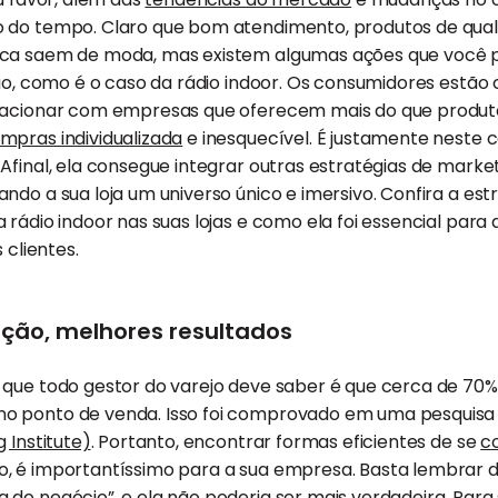
 do tempo. Claro que bom atendimento, produtos de qua
nca saem de moda, mas existem algumas ações que você p
ção, como é o caso da rádio indoor. Os consumidores estão
lacionar com empresas que oferecem mais do que produto
mpras individualizada
e inesquecível. É justamente neste c
 Afinal, ela consegue integrar outras estratégias de mar
do a sua loja um universo único e imersivo. Confira a estr
rádio indoor nas suas lojas e como ela foi essencial para
 clientes.
ção, melhores resultados
 que todo gestor do varejo deve saber é que cerca de 70%
 ponto de venda. Isso foi comprovado em uma pesquisa 
 Institute)
. Portanto, encontrar formas eficientes de se
c
 é importantíssimo para a sua empresa. Basta lembrar d
 do negócio”, e ela não poderia ser mais verdadeira. Par