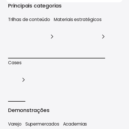
Principais categorias
Trilhas de conteúdo
Materiais estratégicos
Trilhas de conteúdo
Materiais estratégicos
Cases
Cases
Demonstrações
Varejo
Supermercados
Academias