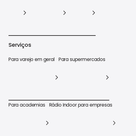
Varejo
Supermercados
Academias
Serviços
Para varejo em geral
Para supermercados
Para varejo em geral
Para supermercados
Para academias
Rádio Indoor para empresas