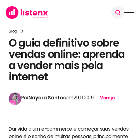
Blog
O guia definitivo sobre
vendas online: aprenda
a vender mais pela
internet
Por
Nayara Santos
em
29.11.2019
Varejo
Dar vida a um e-commerce e começar suas vendas
online é o sonho de muitas pessoas, principalmente