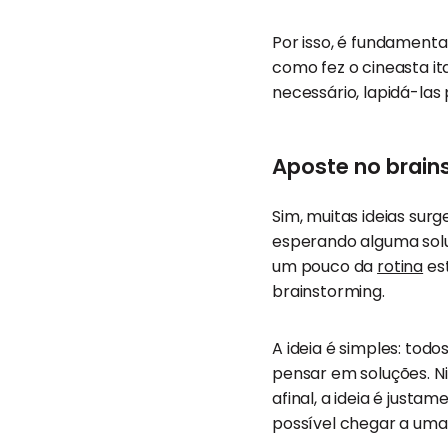
Por isso, é fundamenta
como fez o cineasta it
necessário, lapidá-las
Aposte no brain
Sim, muitas ideias sur
esperando alguma soluç
um pouco da
rotina
es
brainstorming.
A ideia é simples: tod
pensar em soluções. Ni
afinal, a ideia é just
possível chegar a uma 