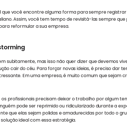
l que você encontre alguma forma para sempre registrar s
aliano. Assim, você tem tempo de revisitá-las sempre que p
 para reformular a sua empresa.
storming
gem subitamente, mas isso não quer dizer que devemos viv
ão cair do céu. Para forçar novas ideias, é preciso dar t
tressante. Em uma empresa, é muito comum que sejam c
os os profissionais precisam deixar o trabalho por algum 
nguém pode ser reprimido ou ridicularizado durante a expo
amente que elas sejam polidas e amadurecidas por todo o gr
solução ideal com essa estratégia.