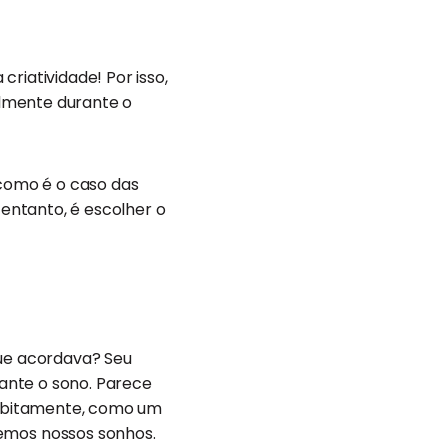
riatividade! Por isso,
almente durante o
 como é o caso das
 entanto, é escolher o
que acordava? Seu
rante o sono. Parece
 subitamente, como um
mos nossos sonhos.