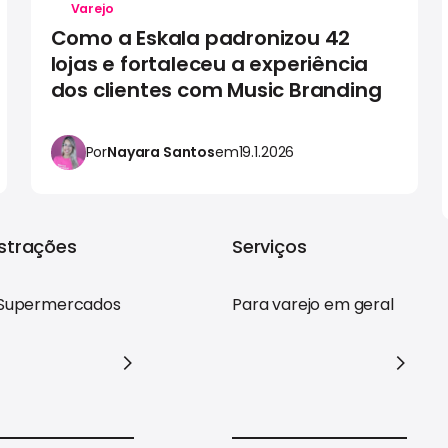
Varejo
Como a Eskala padronizou 42
lojas e fortaleceu a experiência
dos clientes com Music Branding
Por
Nayara Santos
em
19.1.2026
trações
Serviços
Supermercados
Para varejo em geral