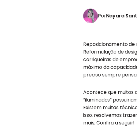
Por
Nayara San
Reposicionamento de 
Reformulação de desig
corriqueiras de empr
máximo da capacidade 
preciso sempre pensar 
Acontece que muitos a
“iluminados” possuiria
Existem muitas técnic
isso, resolvemos traze
mais. Confira a seguir!