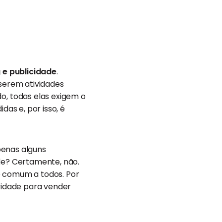
 e publicidade
.
serem atividades
, todas elas exigem o
as e, por isso, é
penas alguns
ade? Certamente, não.
é comum a todos. Por
ividade para vender