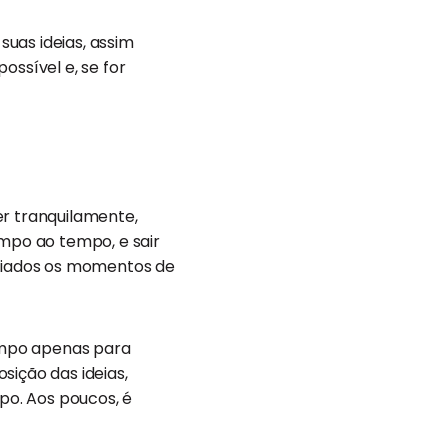
uas ideias, assim
ossível e, se for
er tranquilamente,
empo ao tempo, e sair
riados os momentos de
tempo apenas para
sição das ideias,
upo. Aos poucos, é