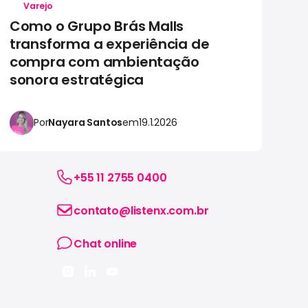
Varejo
Como o Grupo Brás Malls
C
transforma a experiência de
au
compra com ambientação
c
sonora estratégica
es
Por
Nayara Santos
em
19.1.2026
+55 11 2755 0400
contato@listenx.com.br
Chat online