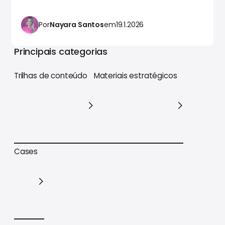
Por
Nayara Santos
em
19.1.2026
Principais categorias
Trilhas de conteúdo
Materiais estratégicos
Trilhas de conteúdo
Materiais estratégicos
Cases
Cases