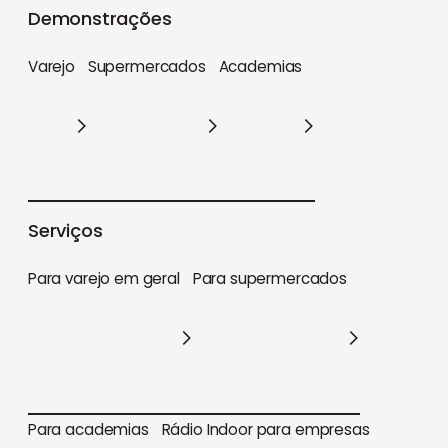
Demonstrações
Varejo
Supermercados
Academias
Varejo
Supermercados
Academias
Serviços
Para varejo em geral
Para supermercados
Para varejo em geral
Para supermercados
Para academias
Rádio Indoor para empresas