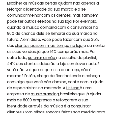
Escolher as músicas certas ajudam não apenas a
reforçar a identidade da sua marca e a se
comunicar melhor com os clientes, mas também
pode ter outros efeitos na sua loja. Por exemplo,
quando a música combina com o consumidor há
96% de chance dele se lembrar da sua marca no
futuro. Além disso, você pode fazer com que 35%
dos
clientes passem mais tempo na loja
e aumentar
as suas vendas, já que 14% comprarão mais. Por
outro lado,
se errar a mão
na escolha da playlist,
44% dos clientes deixarão a loja sem levar nada. E
você não vai querer que isso aconteça, não é
mesmo? Então, chega de ficar batendo a cabeça
com algo que você não domina, conte com a ajuda
de especialistas no mercado. A
Listenx
é uma
empresa de
music branding
brasileira que já ajudou
mais de 8000 empresas a reforçarem a sua
identidade através da música é a conquistar
clientes. Com trilhas sonoras feitas sob medida para