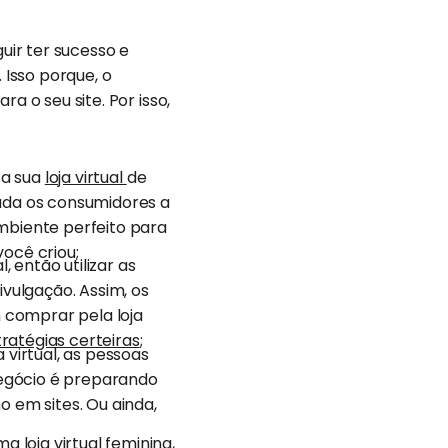
ir ter sucesso e
 Isso porque, o
a o seu site. Por isso,
 a sua
loja virtual
de
uda os consumidores a
mbiente perfeito para
ocê criou;
l, então utilizar as
vulgação. Assim, os
 comprar pela loja
ratégias certeiras
;
a virtual, as pessoas
negócio é preparando
o em sites. Ou ainda,
a loja virtual feminina,