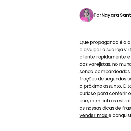
Por
Nayara San
Que propaganda é a alm
e divulgar a sua loja vi
cliente
rapidamente e d
dos varejistas, no mund
sendo bombardeados po
frações de segundos s
o próximo assunto. Dito
curioso para conferir 
que, com outras estrat
as nossas dicas de fras
vender mais
e conquist