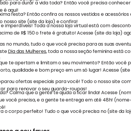
do para durar a vida toda? Então você precisa conhecer 
 é aqui!
xima festa? Então confira os nossos vestidos e acessórios
nosso site (site da loja) e confira!
 e imperdíveis! Toda a nossa loja virtual está com descon
acima de R$ 150 o frete é gratuito! Acesse (site da loja) 
as no mundo, tudo o que você precisa para as suas avent
este
Dia das Mulheres
, toda a nossa seção feminina está 
!
que te apertam e limitam o seu movimento? Então você p
orto, qualidade e bom preço em um só lugar! Acesse (site d
eparou ofertas especiais para você! Todo o nosso site co
ar para renovar o seu guarda-roupas!
? Calma que a gente te ajuda a ficar linda! Acesse (nome
ue você precisa, e a gente te entrega em até 48h! (nome 
cê!
a o corpo perfeito! Tudo o que você precisa no (site da loj