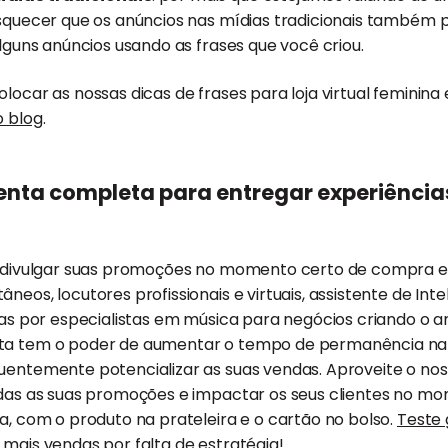
quecer que os anúncios nas mídias tradicionais também p
lguns anúncios usando as frases que você criou.
olocar as nossas dicas de frases para loja virtual feminina
o blog
.
enta completa para entregar experiência
 a divulgar suas promoções no momento certo de compra 
eos, locutores profissionais e virtuais, assistente de Inteli
adas por especialistas em música para negócios criando o 
a tem o poder de aumentar o tempo de permanência na loj
uentemente potencializar as suas vendas. Aproveite o nos
todas as suas promoções e impactar os seus clientes no m
ja, com o produto na prateleira e o cartão no bolso.
Teste 
mais vendas por falta de estratégia!