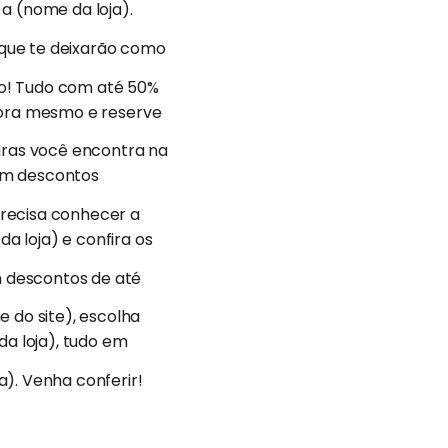
a (nome da loja).
 que te deixarão como
to! Tudo com até 50%
agora mesmo e reserve
uras você encontra na
com descontos
recisa conhecer a
a loja) e confira os
m descontos de até
 do site), escolha
da loja), tudo em
a). Venha conferir!