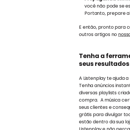
você não pode se es
Portanto, prepare a
E então, pronto para c
outros artigos no
noss
Tenha a ferram
seus resultados
A Listenplay te ajuda
Tenha anúncios instantân
diversas playlists cri
compra. A música cert
seus clientes e conseq
grátis para divulgar 
estão dentro da sua lo
Listenplay
e não perca 