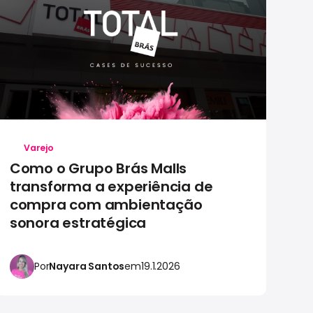
Varejo
Como o Grupo Brás Malls
C
transforma a experiência de
au
compra com ambientação
c
sonora estratégica
es
Por
Nayara Santos
em
19.1.2026