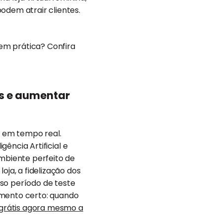
odem atrair clientes.
 em prática? Confira
s e aumentar
e em tempo real.
gência Artificial e
ambiente perfeito de
a, a fidelização dos
so período de teste
omento certo: quando
grátis agora mesmo a