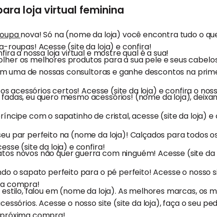
ara loja virtual feminina
roupa
nova! Só na (nome da loja) você encontra tudo o qu
-roupas! Acesse (site da loja) e confira!
ira a nossa loja virtual e mostre qual é a sua!
her os melhores produtos para a sua pele e seus cabelos
e com uma de nossas consultoras e ganhe descontos na pri
m os acessórios certos! Acesse (site da loja) e confira o no
fadas, eu quero mesmo acessórios! (nome da loja), deixan
íncipe com o sapatinho de cristal, acesse (site da loja) e 
eu par perfeito na (nome da loja)! Calçados para todos os
sse (site da loja) e confira!
os novos não quer guerra com ninguém! Acesse (site da l
do o sapato perfeito para o pé perfeito! Acesse o nosso s
ra compra!
 estilo, falou em (nome da loja). As melhores marcas, os
cessórios. Acesse o nosso site (site da loja), faça o seu p
 próxima compra!