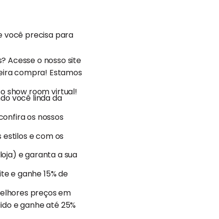
e você precisa para
? Acesse o nosso site
meira compra! Estamos
sso show room virtual!
do você linda da
confira os nossos
 estilos e com os
oja) e garanta a sua
ite e ganhe 15% de
 melhores preços em
edido e ganhe até 25%