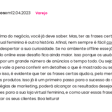
tos
em
12.04.2023
Varejo
a do negócio, você já deve saber. Mas, ter as frases certa
rtual feminina é outra história. Afinal, nem sempre é fácil
co
espertar a sua curiosidade. Se no ambiente offline esse j
o online esse desafio fica ainda maior. Isso porque os usu
r um grande número de anúncios o tempo todo. Ou seja,
e vale a pena conferir em detalhes o que é mostrado ou s
 isso, é evidente que ter as frases certas ajuda a, pelo men
os produtos. Isso já é um primeiro passo para o sucesso 
égias de marketing, poderá alcançar os resultados desejad
es para a sua loja virtual feminina, e como usar essas fra
ar os seus clientes. Boa leitura!