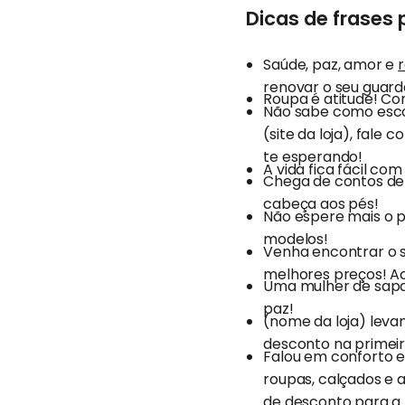
Dicas de frases p
Saúde, paz, amor e
renovar o seu guarda
Roupa é atitude! Conf
Não sabe como escol
(site da loja), fal
te esperando!
A vida fica fácil co
Chega de contos de 
cabeça aos pés!
Não espere mais o pr
modelos!
Venha encontrar o s
melhores preços! Ace
Uma mulher de sapat
paz!
(nome da loja) levan
desconto na primei
Falou em conforto e
roupas, calçados e a
de desconto para a