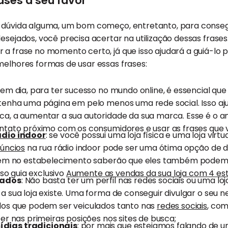
ases a seu favor
m dúvida alguma, um bom começo, entretanto, para consegu
esejados, você precisa acertar na utilização dessas frases.
a frase no momento certo, já que isso ajudará a guiá-lo par
melhores formas de usar essas frases:
e em dia, para ter sucesso no mundo online, é essencial que
tenha uma página em pelo menos uma rede social. Isso aj
a, a aumentar a sua autoridade da sua marca. Esse é o a
ntato próximo com os consumidores e usar as frases que v
ádio indoor
: se você possui uma loja física e uma loja virtua
úncios
na rua rádio indoor pode ser uma ótima opção de di
erem no estabelecimento saberão que eles também podem
sso guia exclusivo
Aumente as vendas da sua loja com 4 est
nados
: Não basta ter um perfil nas redes sociais ou uma loj
a sua loja existe. Uma forma de conseguir divulgar o seu 
dos que podem ser veiculados tanto nas
redes sociais
, com
er nas primeiras posições nos sites de busca;
dias tradicionais
: por mais que estejamos falando de um