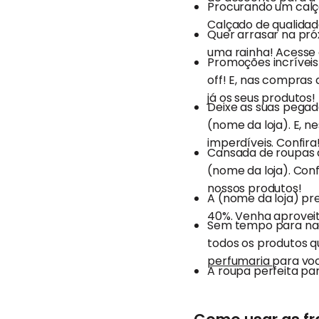
Procurando um calça
Calçado de qualidade
Quer arrasar na pró
uma rainha! Acesse o 
Promoções incríveis
off! E, nas compras 
já os seus produtos!
Deixe as suas pegad
(nome da loja). E, n
imperdíveis. Confira
Cansada de roupas 
(nome da loja). Conf
nossos produtos!
A (nome da loja) pr
40%. Venha aproveit
Sem tempo para nada
todos os produtos q
perfumaria
para vo
A roupa perfeita par