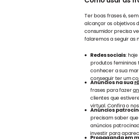
Como usar as fr
Ter boas frases é, se
alcançar os objetivos d
consumidor precisa ver 
falaremos a seguir as 
Redes sociais
: hoj
produtos femininos 
conhecer a sua marc
conseguir ter um co
Anúncios na sua
r
frases para fazer
an
clientes que estiv
virtual. Confira o no
Anúncios patroci
precisam saber que 
anúncios patrocina
investir para aparec
Propaganda em mí