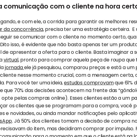
a comunicação com o cliente na hora cert
gando, e com ele, a corrida para garantir os melhores resul
r da concorrência
, precisa ter uma estratégia certeira.
eguir se comunicar com o cliente no momento certo, quan
ito isso, é evidente que não basta apenas ter um produto 
de apresentar a oferta para o cliente. Basta imaginar a s
ja
virtual
, pronto para comprar aquela peça de roupa que t
 da
jornada
ele já pesquisou, comparou preços e está a um p
 cliente nesse momento crucial, com a mensagem certa, 
a. Para você ter uma ideia,
estudos comprovam
que 61% 
e que 70% das decisões acontecem na frente das “gôndola
e opte pelas compras online). Esses clientes estão a um pa
çar os clientes que se programam para a compra, você p
e novidades, ou ainda mandar notificações pelo aplicativo
sApp
. Já 50% dos clientes tomam a decisão de compra no
recisavam do item, mas decidiram comprar por impulso. 
e comunicação
para o momento em que o cliente está na lo