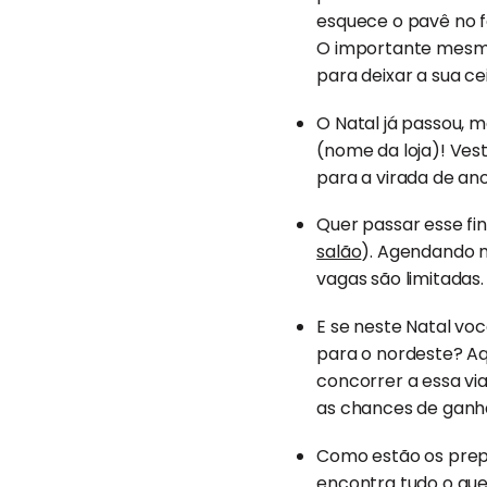
esquece o pavê no f
O importante mesm
para deixar a sua ce
O Natal já passou, 
(nome da loja)! Vest
para a virada de ano
Quer passar esse fi
salão
). Agendando 
vagas são limitadas.
E se neste Natal v
para o nordeste? A
concorrer a essa v
as chances de ganha
Como estão os prep
encontra tudo o que