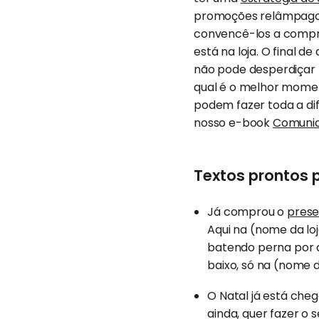
promoções relâmpago, 
convencê-los a compra
está na loja. O final 
não pode desperdiçar
qual é o melhor mome
podem fazer toda a di
nosso e-book
Comunic
Textos prontos p
Já comprou o
prese
Aqui na (nome da lo
batendo perna por a
baixo, só na (nome d
O Natal já está che
ainda, quer fazer o 