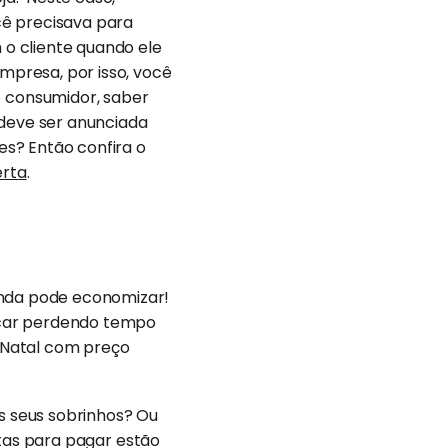
ê precisava para
o cliente quando ele
empresa, por isso, você
 consumidor, saber
 deve ser anunciada
s? Então confira o
erta
.
inda pode economizar!
ficar perdendo tempo
! Natal com preço
s seus sobrinhos? Ou
ontas para pagar estão