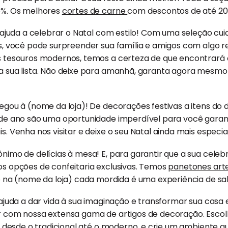
5%. Os melhores
cortes de carne
com descontos de até 20
e ajuda a celebrar o Natal com estilo! Com uma seleção c
s, você pode surpreender sua família e amigos com algo r
 tesouros modernos, temos a certeza de que encontrará 
 sua lista. Não deixe para amanhã, garanta agora mesmo
gou à (nome da loja)! De decorações festivas a itens do di
de ano são uma oportunidade imperdível para você garant
. Venha nos visitar e deixe o seu Natal ainda mais especia
nimo de delícias à mesa! E, para garantir que a sua celeb
s opções de confeitaria exclusivas. Temos
panetones art
ó na (nome da loja) cada mordida é uma experiência de sa
 ajuda a dar vida à sua imaginação e transformar sua cas
r com nossa extensa gama de artigos de decoração. Esco
, desde o tradicional até o moderno, e crie um ambiente qu