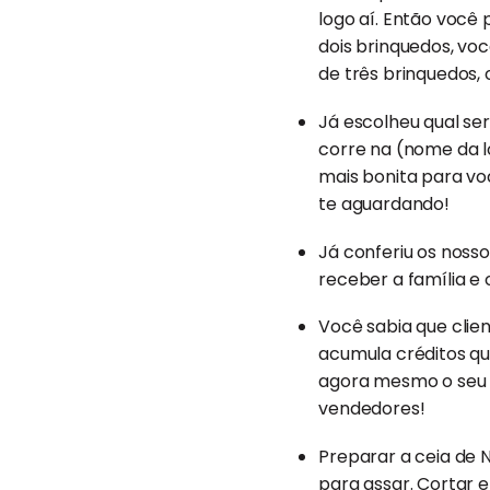
logo aí. Então você 
dois brinquedos, vo
de três brinquedos,
Já escolheu qual ser
corre na (nome da lo
mais bonita para v
te aguardando!
Já conferiu os noss
receber a família e
Você sabia que clie
acumula créditos q
agora mesmo o seu c
vendedores!
Preparar a ceia de 
para assar. Cortar 