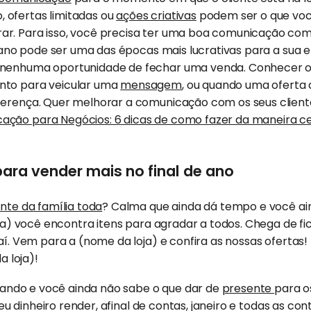
ofertas limitadas ou
ações criativas
podem ser o que voc
r. Para isso, você precisa ter uma boa comunicação com 
de ano pode ser uma das épocas mais lucrativas para a sua 
 nenhuma oportunidade de fechar uma venda. Conhecer o
nto para veicular uma
mensagem
, ou quando uma oferta
ferença. Quer melhorar a comunicação com os seus cliente
ação para Negócios: 6 dicas de como fazer da maneira c
ara vender mais no final de ano
nte da família toda
? Calma que ainda dá tempo e você a
ja) você encontra itens para agradar a todos. Chega de 
í. Vem para a (nome da loja) e confira as nossas ofertas
a loja)!
gando e você ainda não sabe o que dar de
presente
para o
seu dinheiro render, afinal de contas, janeiro e todas as c