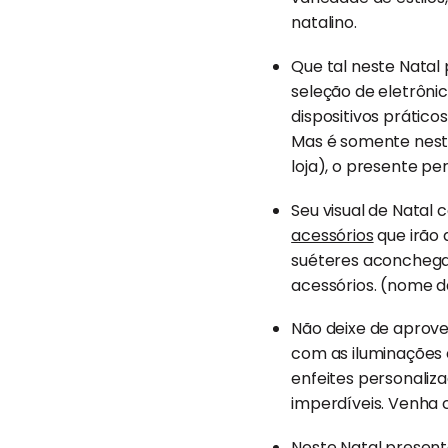
natalino.
Que tal neste Nata
seleção de eletrôni
dispositivos prátic
Mas é somente nest
loja), o presente p
Seu visual de Natal
acessórios
que irão 
suéteres aconchegan
acessórios. (nome da
Não deixe de aprove
com as iluminações 
enfeites personaliza
imperdíveis. Venha 
Neste Natal present