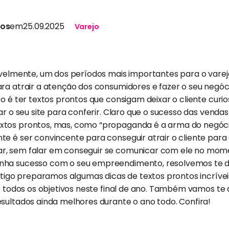
tos
em
25.09.2025
Varejo
avelmente, um dos períodos mais importantes para o varejo
ara atrair a atenção dos consumidores e fazer o seu negó
so é ter textos prontos que consigam deixar o cliente curi
ar o seu site para conferir. Claro que o sucesso das vendas
tos prontos, mas, como “propaganda é a arma do negócio
e é ser convincente para conseguir atrair o cliente para 
r, sem falar em conseguir se comunicar com ele no mom
nha sucesso com o seu empreendimento, resolvemos te
artigo preparamos algumas dicas de textos prontos incrív
ar todos os objetivos neste final de ano. Também vamos te
sultados ainda melhores durante o ano todo. Confira!