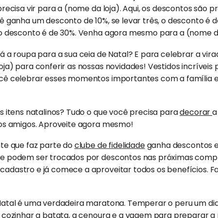
precisa vir para a (nome da loja). Aqui, os descontos são p
cê ganha um desconto de 10%, se levar três, o desconto é d
 o desconto é de 30%. Venha agora mesmo para a (nome da
á a roupa para a sua ceia de Natal? E para celebrar a vir
ja) para conferir as nossas novidades! Vestidos incríveis 
ocê celebrar esses momentos importantes com a família e
os itens natalinos? Tudo o que você precisa para
decorar
a
 os amigos. Aproveite agora mesmo!
nte que faz parte do
clube de fidelidade
ganha descontos ex
ue podem ser trocados por descontos nas próximas comp
adastro e já comece a aproveitar todos os benefícios. 
Natal é uma verdadeira maratona. Temperar o peru um dia
e cozinhar a batata, a cenoura e a vagem para preparar a