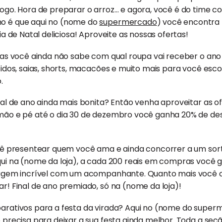
ogo. Hora de preparar o arroz… e agora, você é do time 
o é que aqui no (nome do
supermercado
) você encontra 
ia de Natal deliciosa! Aproveite as nossas ofertas!
mas você ainda não sabe com qual roupa vai receber o ano
idos, saias, shorts, macacões e muito mais para você escol
.
nal de ano ainda mais bonita? Então venha aproveitar as 
mão e pé até o dia 30 de dezembro você ganha 20% de des
ocê presentear quem você ama e ainda concorrer a um sor
qui na (nome da loja), a cada 200 reais em compras voc
iagem incrível com um acompanhante. Quanto mais você 
r! Final de ano premiado, só na (nome da loja)!
arativos para a festa da virada? Aqui no (nome do supe
 precisa para deixar a sua festa ainda melhor. Toda a se