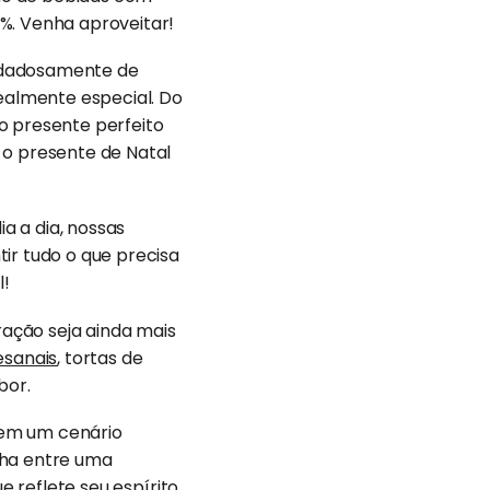
%. Venha aproveitar!
uidadosamente de
ealmente especial. Do
o presente perfeito
 o presente de Natal
a a dia, nossas
ir tudo o que precisa
l!
ração seja ainda mais
esanais
, tortas de
bor.
a em um cenário
lha entre uma
e reflete seu espírito