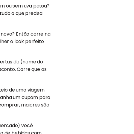
com ou sem uva passa?
tudo o que precisa
 novo? Então corre na
her o look perfeito
ofertas do (nome do
conto. Corre que as
teio de uma viagem
ê ganha um cupom para
comprar, maiores são
rmercado) você
ção de bebidas com