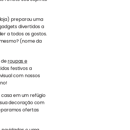
loja) preparou uma
gadgets divertidos a
er a todos os gostos.
é mesmo? (nome da
a de
roupas e
idos festivos a
visual com nossos
ano!
a casa em um refúgio
à sua decoração com
preparamos ofertas
ou novidades e uma