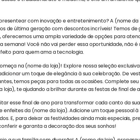
l presentear com inovação e entretenimento? A (nome da 
cos de última geração com descontos incríveis! Temos de 
os, oferecemos uma ampla variedade de opções para atend
a semana! Você não vai perder essa oportunidade, não 
erfeito para quem ama a tecnologia.
 começa na (nome da loja)! Explore nossa seleção exclusiv
adicionar um toque de elegância à sua celebração. De vest
tes, temos peças para todas as ocasiões. Complete seu 
 loja), te ajudando a brilhar durante as festas de final de 
itar esse final de ano para transformar cada canto da su
e enfeites da (nome da loja). Adicione um toque pessoal 
dos. E, para deixar as festividades ainda mais especiais, 
conferir e garanta a decoração dos seus sonhos!
eie a sua família com diversão! A (nome da loja), prepar