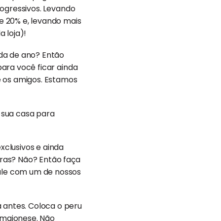
rogressivos. Levando
e 20% e, levando mais
 loja)!
ada de ano? Então
para você ficar ainda
 os amigos. Estamos
 sua casa para
clusivos e ainda
ras? Não? Então faça
Fale com um de nossos
 antes. Coloca o peru
 maionese. Não