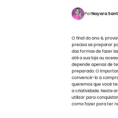
Por
Nayara San
O final do ano é, prov
precisa se preparar p
das formas de fazer is
até a sua loja ou acess
depende apenas de tex
preparado. O important
convencê-lo a compra
queremos que você te
a criatividade. Neste 
utilizar para conquist
como fazer para ter re