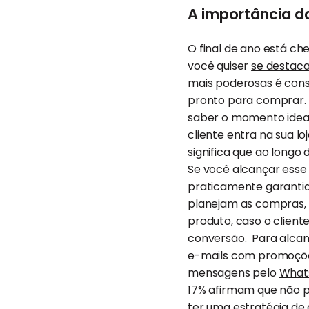
A importância d
O final de ano está che
você quiser
se destaca
mais poderosas é cons
pronto para comprar. D
saber o momento ideal 
cliente entra na sua lo
significa que ao longo
Se você alcançar esse
praticamente garantid
planejam as compras, 
produto, caso o client
conversão. Para alcan
e-mails com promoções 
mensagens pelo
What
17% afirmam que não p
ter uma
estratégia d