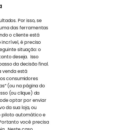
a
tados. Por isso, se
 E uma das ferramentas
do o cliente está
incrível, é preciso
eguinte situação: o
anto deseja. Isso
asso da decisão final.
a venda está
dos consumidores
s” (ou na página do
sso (ou clique) da
ode optar por enviar
 da sua loja, ou
 piloto automático e
Portanto você precisa
ja. Neste caso,