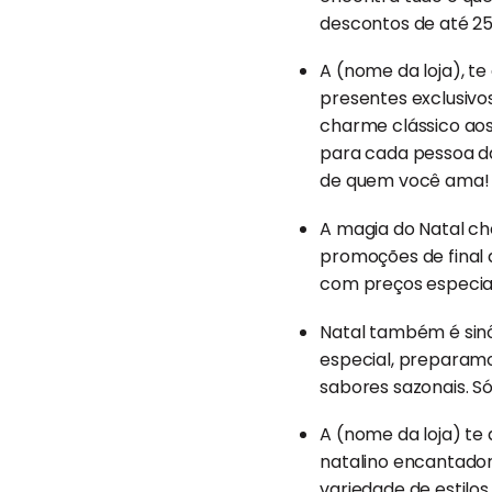
descontos de até 2
A (nome da loja), t
presentes exclusivo
charme clássico aos
para cada pessoa da
de quem você ama!
A magia do Natal che
promoções de final 
com preços especiais
Natal também é sinô
especial, preparamo
sabores sazonais. S
A (nome da loja) te
natalino encantado
variedade de estilos