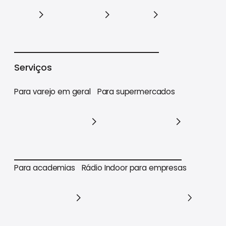
Varejo
Supermercados
Academias
Serviços
Para varejo em geral
Para supermercados
Para varejo em geral
Para supermercados
Para academias
Rádio Indoor para empresas