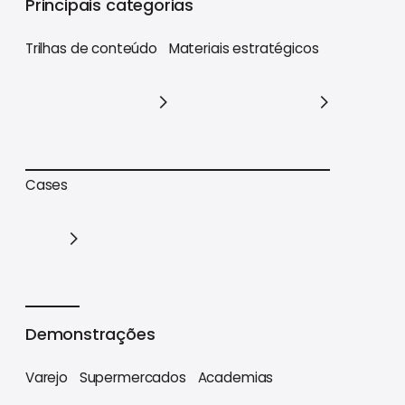
Principais categorias
Trilhas de conteúdo
Materiais estratégicos
Trilhas de conteúdo
Materiais estratégicos
Cases
Cases
Demonstrações
Varejo
Supermercados
Academias