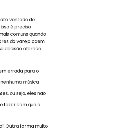
á até vontade de
isso é preciso
 mais comuns quando
tores do varejo caem
sa decisão oferece
em errada para o
em nenhuma música
tes, ou seja, eles não
e fazer com que o
aí. Outra forma muito