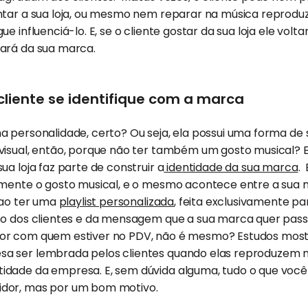
ntar a sua loja, ou mesmo nem reparar na música reprodu
e influenciá-lo. E, se o cliente gostar da sua loja ele volta
ará da sua marca.
 cliente se identifique com a marca
a personalidade, certo? Ou seja, ela possui uma forma d
visual, então, porque não ter também um gosto musical? E
ua loja faz parte de construir a
identidade da sua marca
.
amente o gosto musical, e o mesmo acontece entre a sua 
 ao ter uma
playlist personalizada
, feita exclusivamente pa
to dos clientes e da mensagem que a sua marca quer pass
or com quem estiver no PDV, não é mesmo? Estudos mos
a ser lembrada pelos clientes quando elas reproduzem 
dade da empresa. E, sem dúvida alguma, tudo o que você 
dor, mas por um bom motivo.