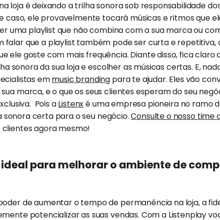
a loja é deixando a trilha sonora sob responsabilidade d
ste caso, ele provavelmente tocará músicas e ritmos que 
 ter uma playlist que não combina com a sua marca ou com
falar que a playlist também pode ser curta e repetitiva,
 ele goste com mais frequência. Diante disso, fica claro 
ilha sonora da sua loja e escolher as músicas certas. E, na
ecialistas em
music branding
para te ajudar. Eles vão con
 sua marca, e o que os seus clientes esperam do seu neg
xclusiva. Pois a
Listenx
é uma empresa pioneira no ramo de
lha sonora certa para o seu negócio.
Consulte o nosso time d
 clientes agora mesmo!
t ideal para melhorar o ambiente de com
poder de aumentar o tempo de permanência na loja, a fide
emente potencializar as suas vendas. Com a Listenplay vo