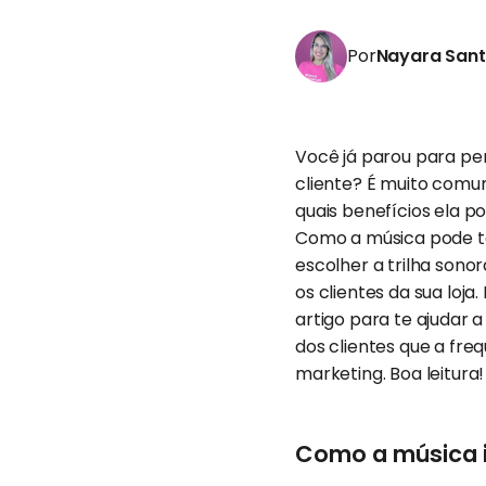
Por
Nayara San
Você já parou para pe
cliente? É muito com
quais benefícios ela p
Como a música pode te
escolher a trilha sono
os clientes da sua loj
artigo para te ajudar 
dos clientes que a fre
marketing. Boa leitura!
Como a música 