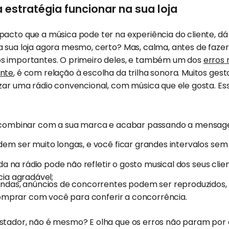
estratégia funcionar na sua loja
pacto que a música pode ter na experiência do cliente, d
 sua loja agora mesmo, certo? Mas, calma, antes de fazer 
s importantes. O primeiro deles, e também um dos
erros
ente
, é com relação à escolha da trilha sonora. Muitos ges
zar uma rádio convencional, com música que ele gosta. Es
combinar com a sua marca e acabar passando a mensag
em ser muito longas, e você ficar grandes intervalos s
da na rádio pode não refletir o gosto musical dos seus clien
ia agradável;
ndas, anúncios de concorrentes podem ser reproduzidos, 
comprar com você para conferir a concorrência.
stador, não é mesmo? E olha que os erros não param por 