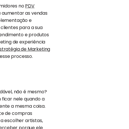
umidores no
PDV
ara aumentar as vendas
implementação e
r clientes para a sua
endimento e produtos
eting de experiência
tratégia de Marketing
nesse processo.
adável, não é mesmo?
 ficar nele quando a
mente a mesma coisa.
nte de compras
ca escolher artistas,
perceber porque ele