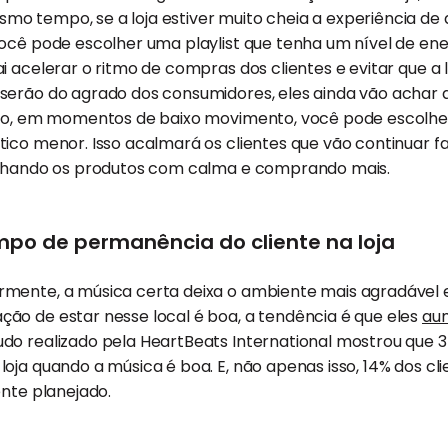
 tempo, se a loja estiver muito cheia a experiência de q
ocê pode escolher uma playlist que tenha um nível de ener
 acelerar o ritmo de compras dos clientes e evitar que a l
serão do agrado dos consumidores, eles ainda vão achar a
ado, em momentos de baixo movimento, você pode escolher
tico menor. Isso acalmará os clientes que vão continuar
olhando os produtos com calma e comprando mais.
po de permanência do cliente na loja
mente, a música certa deixa o ambiente mais agradável e
ão de estar nesse local é boa, a tendência é que eles
au
udo realizado pela HeartBeats International mostrou que 3
oja quando a música é boa. E, não apenas isso, 14% dos c
ente planejado.