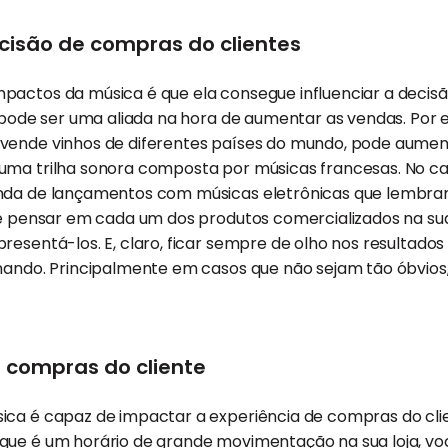
decisão de compras do clientes
pactos da música é que ela consegue influenciar a decis
a pode ser uma aliada na hora de aumentar as vendas. Por
vende vinhos de diferentes países do mundo, pode aume
uma trilha sonora composta por músicas francesas. No c
nda de lançamentos com músicas eletrônicas que lembra
 e pensar em cada um dos produtos comercializados na sua 
resentá-los. E, claro, ficar sempre de olho nos resultados
onando. Principalmente em casos que não sejam tão óbvio
e compras do cliente
ica é capaz de impactar a experiência de compras do clie
 que é um horário de grande movimentação na sua loja, voc