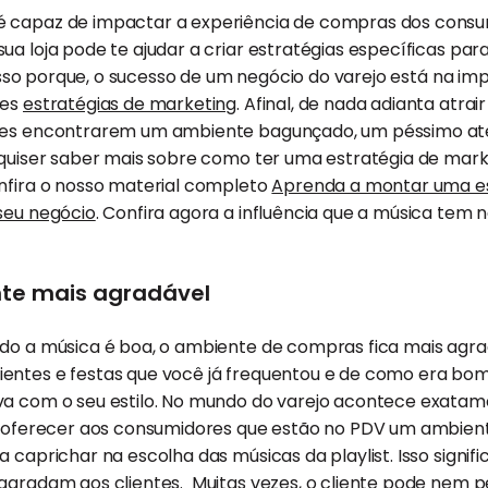
é capaz de impactar a experiência de compras dos cons
sua loja pode te ajudar a criar estratégias específicas p
s. Isso porque, o sucesso de um negócio do varejo está na 
tes
estratégias de marketing
. Afinal, de nada adianta atrai
eles encontrarem um ambiente bagunçado, um péssimo at
 quiser saber mais sobre como ter uma estratégia de mark
onfira o nosso material completo
Aprenda a montar uma es
seu negócio
. Confira agora a influência que a música tem 
nte mais agradável
ndo a música é boa, o ambiente de compras fica mais agr
entes e festas que você já frequentou e de como era bom
va com o seu estilo. No mundo do varejo acontece exata
er oferecer aos consumidores que estão no PDV um ambie
a caprichar na escolha das músicas da playlist. Isso signifi
 agradam aos clientes. Muitas vezes, o cliente pode nem 