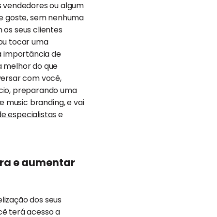
os vendedores ou algum
ele goste, sem nenhuma
 os seus clientes
 ou tocar uma
a importância de
da melhor do que
versar com você,
ócio, preparando uma
 music branding, e vai
e especialistas
e
pra e aumentar
lização dos seus
cê terá acesso a